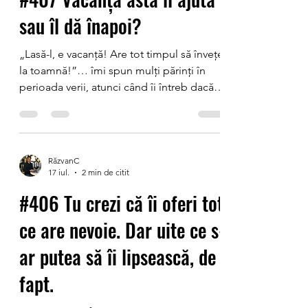
nevoie de un părinte prezent atunci când
sau îl dă înapoi?
este cu el. Mulți părinți
„Lasă-l, e vacanță! Are tot timpul să învețe
la toamnă!”… îmi spun mulți părinți în
perioada verii, atunci când îi întreb dacă
copilul lor mai citește, mai face puțină
matematică sau mai are vreo activitate
care să-i pună mintea în mișcare.
Bineînțeles că vacanța este perioada în
RăzvanC
care copiii trebuie să se odihnească, să se
17 iul.
2 min de citit
distreze și să se bucure de timpul liber.
#406 Tu crezi că îi oferi tot
Problema apare atunci când cele două
sau trei luni de vacanță înseamnă doar
ce are nevoie. Dar uite ce s-
telefon, jocuri, seriale și un prog
ar putea să îi lipsească, de
fapt.