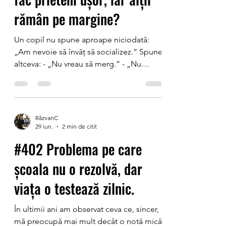
forma adulți mai încrezători
rămân pe margine?
Un copil nu spune aproape niciodată:
„Am nevoie să învăț să socializez.” Spune
altceva: - „Nu vreau să merg.” - „Nu
cunosc pe nimeni acolo.” - „Lasă, stau
eu.” - „E ok.” Doar că, de multe ori, nu
este chiar ok. Sunt Răzvan Cojocaru și, în
ultimii ani, am avut ocazia să lucrez cu
RăzvanC
sute de copii și adolescenți. Iar unul
29 iun.
2 min de citit
dintre lucrurile pe care le-am observat
#402 Problema pe care
este că lipsa încrederii în relațiile cu
ceilalți îi poate limita mai mult decât orice
școala nu o rezolvă, dar
test sau examen. Pentru că un copi
viața o testează zilnic.
În ultimii ani am observat ceva ce, sincer,
mă preocupă mai mult decât o notă mică