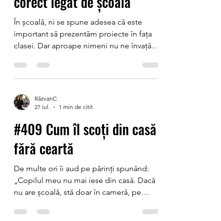
corect legat de școală
negociază sau renunță, atunci n
În școală, ni se spune adesea că este
important să prezentăm proiecte în fața
clasei. Dar aproape nimeni nu ne învață
cum se face, de fapt, o prezentare bună.
Nu ne explică nimeni cum să ne
controlăm emoțiile atunci când avem zeci
de ochi ațintiți asupra noastră. Cum să
RăzvanC
vorbim clar și cu încredere. Cum să ne
27 iul.
1 min de citit
organizăm ideile, să păstrăm atenția
#409 Cum îl scoți din casă
colegilor, să răspundem la întrebări sau să
ne revenim dacă uităm ce aveam de spus.
fără ceartă
Pur și simplu primim tema, iar în ziua
prezentări
De multe ori îi aud pe părinți spunând:
„Copilul meu nu mai iese din casă. Dacă
nu are școală, stă doar în cameră, pe
telefon sau la calculator.” Și, sincer, îi
înțeleg. Pentru mulți părinți, una dintre