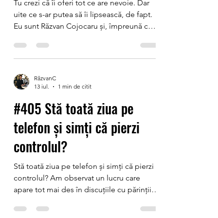
Tu crezi că îi oferi tot ce are nevoie. Dar
uite ce s-ar putea să îi lipsească, de fapt.
Eu sunt Răzvan Cojocaru și, împreună cu
echipa mea, sprijinim copii și adolescenți
să-și depășească fricile, nesiguranțele și
blocajele emoționale. Lucrăm lunar cu
sute de copii și adolescenți. Și vă spun un
RăzvanC
lucru pe care îl aud foarte des: - „Știe
13 iul.
1 min de citit
răspunsul, dar nu ridică mâna.” - „Acasă
#405 Stă toată ziua pe
vorbește, dar în fața altora nu spune
nimic.” - „Învață, dar la test se blochează.”
telefon și simți că pierzi
Și atunci întreba
controlul?
Stă toată ziua pe telefon și simți că pierzi
controlul? Am observat un lucru care
apare tot mai des în discuțiile cu părinții.
Sunt Răzvan Cojocaru și, în ultimii ani, am
avut ocazia să lucrez cu sute de copii și