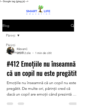
!-- Google tag (gtag.js) -->
Blog
Părinți
Părinți
RăzvanC
Adolescenți
acum 2 zile
1 min de citit
#412 Emoțiile nu înseamnă
că un copil nu este pregătit
Emoțiile nu înseamnă că un copil nu este
pregătit. De multe ori, părinții cred că
dacă un copil are emoții când prezintă un
proiect, înseamnă că nu s-a pregătit
suficient. În realitate, nu despre asta este