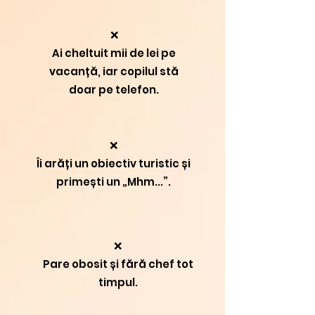
❌
Ai cheltuit mii de lei pe
vacanță, iar copilul stă
doar pe telefon.
❌
Îi arăți un obiectiv turistic și
primești un „Mhm...”.
❌
Pare obosit și fără chef tot
timpul.