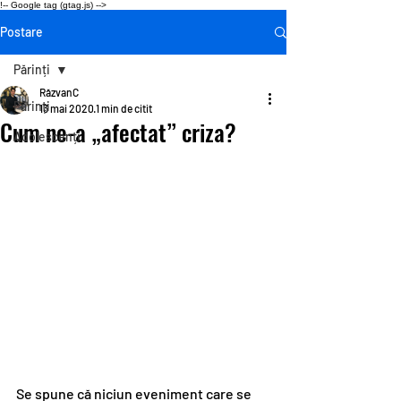
!-- Google tag (gtag.js) -->
Postare
Părinți
RăzvanC
Părinți
13 mai 2020
1 min de citit
Cum ne-a „afectat” criza?
Adolescenți
Se spune că niciun eveniment care se 