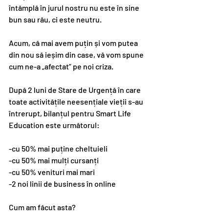
întămplă în jurul nostru nu este în sine 
bun sau rău, ci este neutru.  
Acum, că mai avem puțin și vom putea 
din nou să ieșim din case, vă vom spune 
cum ne-a „afectat” pe noi criza.
După 2 luni de Stare de Urgență în care 
toate activitățile neesențiale vieții s-au 
întrerupt, bilanțul pentru Smart Life 
Education este următorul:
-cu 50% mai puține cheltuieli
-cu 50% mai mulți cursanți
-cu 50% venituri mai mari
-2 noi linii de business în online
Cum am făcut asta?