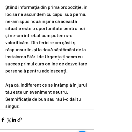
Știind informația din prima propoziție, în 
loc să ne ascundem cu capul sub pernă, 
ne-am spus nouă înșine că această 
situație este o oportunitate pentru noi 
și ne-am întrebat cum putem s-o 
valorificăm.  Din fericire am găsit și 
răspunsurile, și la două săptămâni de la 
instalarea Stării de Urgența țineam cu 
succes primul curs online de dezvoltare 
personală pentru adolescenți.
Așa că, indiferent ce se întâmplă în jurul 
tău este un eveniment neutru. 
Semnificația de bun sau rău i-o dai tu 
singur.