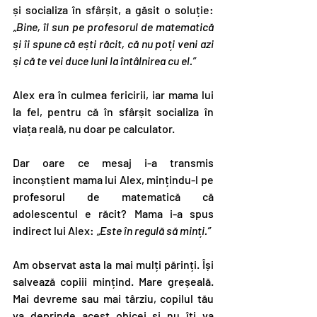
și socializa în sfârșit, a găsit o soluție: 
„Bine, îl sun pe profesorul de matematică 
și îi spune că ești răcit, că nu poți veni azi 
și că te vei duce luni la întâlnirea cu el.”
Alex era în culmea fericirii, iar mama lui 
la fel, pentru că în sfârșit socializa în 
viața reală, nu doar pe calculator.
Dar oare ce mesaj i-a transmis 
inconștient mama lui Alex, mințindu-l pe 
profesorul de matematică că 
adolescentul e răcit? Mama i-a spus 
indirect lui Alex: 
„Este în regulă să minți.”
Am observat asta la mai mulți părinți. Își 
salvează copiii mințind. Mare greșeală. 
Mai devreme sau mai târziu, copilul tău 
va deprinde acest obicei și nu îți va 