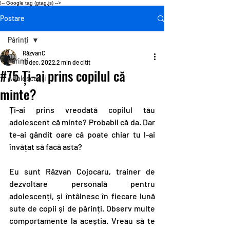
!-- Google tag (gtag.js) -->
Postare
Părinți
RăzvanC
Părinți
15 dec. 2022
2 min de citit
#75 Ți-ai prins copilul că
Adolescenți
minte?
Ți-ai prins vreodată copilul tău 
adolescent că minte? Probabil că da. Dar 
te-ai gândit oare că poate chiar tu l-ai 
învățat să facă asta?
Eu sunt Răzvan Cojocaru, trainer de 
dezvoltare personală pentru 
adolescenți, și întâlnesc în fiecare lună 
sute de copii și de părinți. Observ multe 
comportamente la aceștia. Vreau să te 