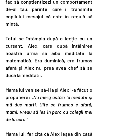
fac să conștientizezi un comportament 
de-al tău, părinte, care îi transmite 
copilului mesajul că este în regulă să 
mintă.
Totul se întâmpla după o lecție cu un 
cursant, Alex, care după întâlnirea 
noastră urma să aibă meditații la 
matematică. Era duminică, era frumos 
afară și Alex nu prea avea chef să se 
ducă la meditații.
Mama lui venise să-l ia și Alex i-a făcut o 
propunere: 
„Nu merg astăzi la medații și 
mă duc marți. Uite ce frumos e afară, 
mami, vreau să ies în parc cu colegii mei 
de la curs.”
Mama lui, fericită că Alex ieșea din casă 