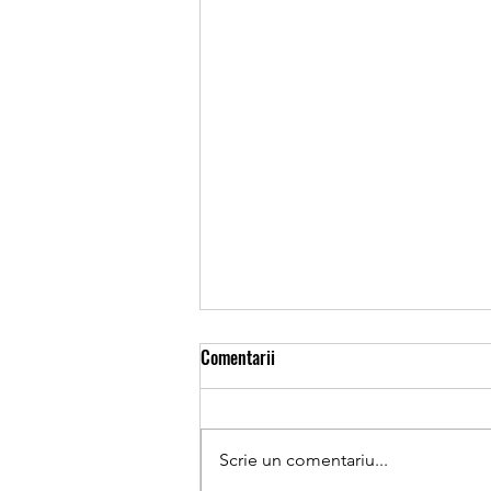
#412 Emoțiile nu înseamnă că un
Comentarii
copil nu este pregătit
Emoțiile nu înseamnă că un copil
nu este pregătit. De multe ori,
Scrie un comentariu...
părinții cred că dacă un copil are