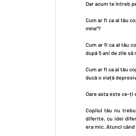
Dar acum te întreb p
Cum ar fi ca al tău co
mine
”?
Cum ar fi ca al tău c
după 5 ani de zile să 
Cum ar fi ca al tău cop
ducă o viață depresiv
Oare asta este ce-ți 
Copilul tău nu trebu
diferite, cu idei dife
era mic. Atunci când î