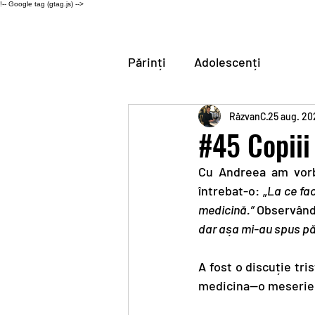
!-- Google tag (gtag.js) -->
Părinți
Adolescenți
RăzvanC
25 aug. 20
#45 Copiii
Cu Andreea am vorbi
întrebat-o: „
La ce fac
medicină.”
 Observând
dar așa mi-au spus pări
A fost o discuție tri
medicina—o meserie on