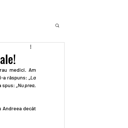
ale!
rau medici. Am 
i-a răspuns: „
La 
a spus: „
Nu prea, 
ru Andreea decât 