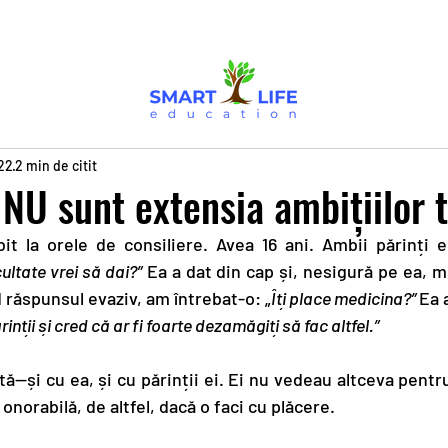
22
2 min de citit
 NU sunt extensia ambițiilor t
t la orele de consiliere. Avea 16 ani. Ambii părinți e
ultate vrei să dai?”
 Ea a dat din cap și, nesigură pe ea, m
 răspunsul evaziv, am întrebat-o: „
Îți place medicina?” 
Ea 
nții și cred că ar fi foarte dezamăgiți să fac altfel.”
stă—și cu ea, și cu părinții ei. Ei nu vedeau altceva pent
orabilă, de altfel, dacă o faci cu plăcere.