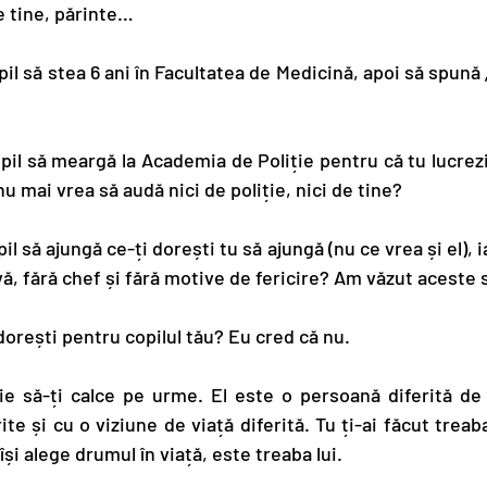
e tine, părinte…
pil să stea 6 ani în Facultatea de Medicină, apoi să spună 
opil să meargă la Academia de Poliție pentru că tu lucrezi
nu mai vrea să audă nici de poliție, nici de tine?
il să ajungă ce-ți dorești tu să ajungă (nu ce vrea și el), ia
ă, fără chef și fără motive de fericire? Am văzut aceste s
dorești pentru copilul tău? Eu cred că nu.
ie să-ți calce pe urme. El este o persoană diferită de t
rite și cu o viziune de viață diferită. Tu ți-ai făcut treab
și alege drumul în viață, este treaba lui.