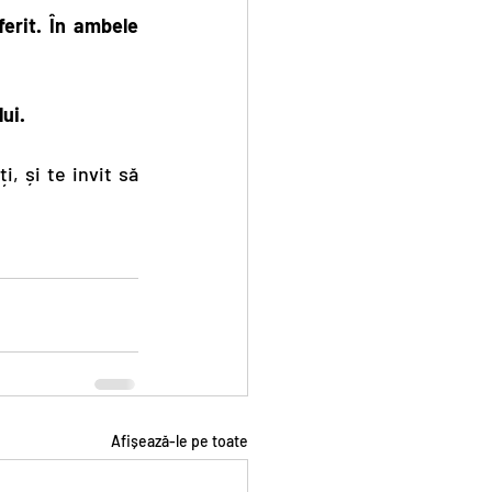
rit. În ambele 
lui.
 și te invit să 
Afișează-le pe toate