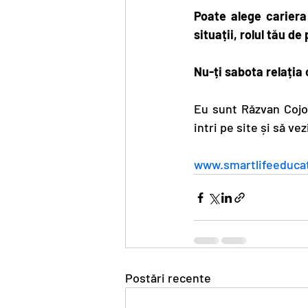
Poate alege cariera
situații, rolul tău de
Nu-ți sabota relația c
Eu sunt Răzvan Cojoc
intri pe site și să v
www.smartlifeeducat
Postări recente