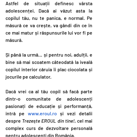
Astfel de situații definesc vârsta 
adolescenței. Dacă ai văzut asta la 
copilul tău, nu te panica, e normal. Pe 
măsură ce va crește, va gândi din ce în 
ce mai matur și răspunsurile lui vor fi pe 
măsură.
Și până la urmă… și pentru noi, adulții, e 
bine să mai scoatem câteodată la iveală 
copilul interior căruia îi plac ciocolata și 
jocurile pe calculator.
Dacă vrei ca al tău copil să facă parte 
dintr-o comunitate de adolescenți 
pasionați de educație și performanță, 
intră pe 
www.eroul.ro
 și vezi detalii 
despre 
Trezește EROUL din tine!
, cel mai 
complex curs de dezvoltare personală 
pentru adolescenți din România.