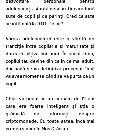
dezvoltare personală pentru 
adolescenți, și întâlnesc în fiecare lună 
sute de copii și de părinți. Cred că asta 
se întâmplă la TOȚI. De ce? 
Vârsta adolescenței este o vârstă de 
tranziție între copilărie și maturitate și 
durează câțiva ani buni. În acest timp, 
copilul tău devine din ce în ce mai adult, 
dar până se va definitiva procesul, încă 
va avea momente când se va purta ca un 
copil.
Chiar vorbeam cu un cursant de 12 ani 
care era foarte inteligent și știa o 
grămadă de informații despre 
criptomonede. Cu toate astea, încă mai 
credea sincer în Moș Crăciun.