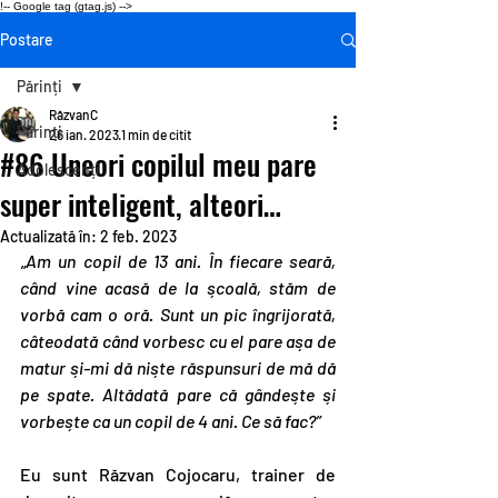
!-- Google tag (gtag.js) -->
Postare
Părinți
RăzvanC
Părinți
26 ian. 2023
1 min de citit
#86 Uneori copilul meu pare
Adolescenți
super inteligent, alteori…
Actualizată în:
2 feb. 2023
„Am un copil de 13 ani. În fiecare seară, 
când vine acasă de la școală, stăm de 
vorbă cam o oră. Sunt un pic îngrijorată, 
câteodată când vorbesc cu el pare așa de 
matur și-mi dă niște răspunsuri de mă dă 
pe spate. Altădată pare că gândește și 
vorbește ca un copil de 4 ani. Ce să fac?”
Eu sunt Răzvan Cojocaru, trainer de 