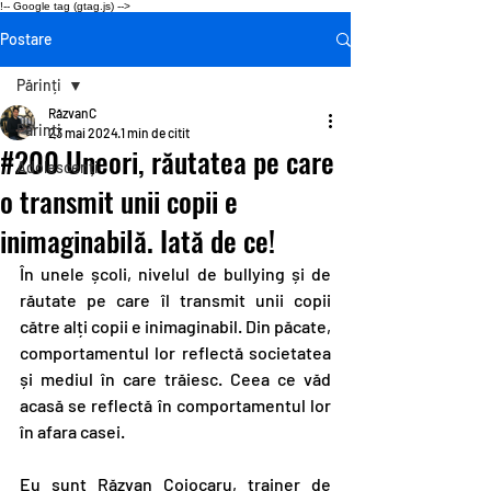
!-- Google tag (gtag.js) -->
Postare
Părinți
RăzvanC
Părinți
23 mai 2024
1 min de citit
#200 Uneori, răutatea pe care
Adolescenți
o transmit unii copii e
inimaginabilă. Iată de ce!
În unele școli, nivelul de bullying și de 
răutate pe care îl transmit unii copii 
către alți copii e inimaginabil. Din păcate, 
comportamentul lor reflectă societatea 
și mediul în care trăiesc. Ceea ce văd 
acasă se reflectă în comportamentul lor 
în afara casei.
Eu sunt Răzvan Cojocaru, trainer de 