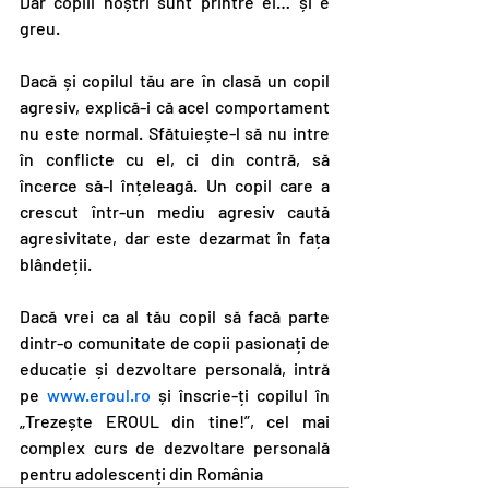
Dar copiii noștri sunt printre ei… și e 
greu.
Dacă și copilul tău are în clasă un copil 
agresiv, explică-i că acel comportament 
nu este normal. Sfătuiește-l să nu intre 
în conflicte cu el, ci din contră, să 
încerce să-l înțeleagă. Un copil care a 
crescut într-un mediu agresiv caută 
agresivitate, dar este dezarmat în fața 
blândeții.
Dacă vrei ca al tău copil să facă parte 
dintr-o comunitate de copii pasionați de 
educație și dezvoltare personală, intră 
pe 
www.eroul.ro
 și înscrie-ți copilul în 
„Trezește EROUL din tine!”, cel mai 
complex curs de dezvoltare personală 
pentru adolescenți din România