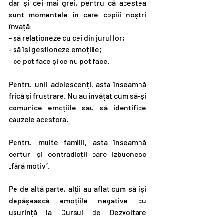
dar și cei mai grei, pentru că acestea 
sunt momentele în care copiii noștri 
învață:
- să relaționeze cu cei din jurul lor;
- să își gestioneze emoțiile;
- ce pot face și ce nu pot face.
Pentru unii adolescenți, asta înseamnă 
frică și frustrare. Nu au învățat cum să-și 
comunice emoțiile sau să identifice 
cauzele acestora.
Pentru multe familii, asta înseamnă 
certuri și contradicții care izbucnesc 
„fără motiv”.
Pe de altă parte, alții au aflat cum să își 
depășească emoțiile negative cu 
ușurință la Cursul de Dezvoltare 