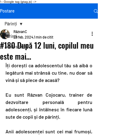
!-- Google tag (gtag.js) -->
Postare
Părinți
RăzvanC
Părinți
29 feb. 2024
1 min de citit
#180 După 12 luni, copilul meu
Adolescenți
este mai…
Îți dorești ca adolescentul tău să aibă o 
legătură mai strânsă cu tine, nu doar să 
vină și să plece de acasă?
Eu sunt Răzvan Cojocaru, trainer de 
dezvoltare personală pentru 
adolescenți, și întâlnesc în fiecare lună 
sute de copii și de părinți.
Anii adolescenței sunt cei mai frumoși, 