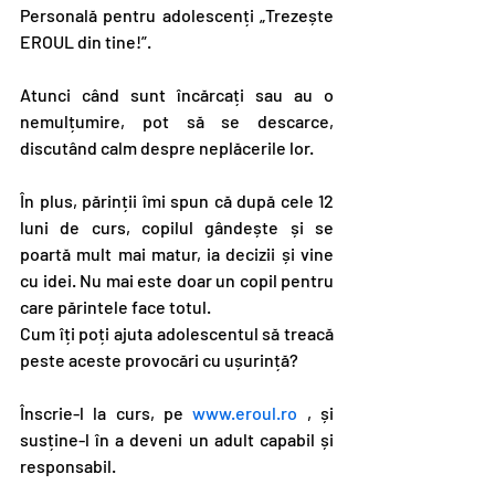
Personală pentru adolescenți „Trezește 
EROUL din tine!”.
Atunci când sunt încărcați sau au o 
nemulțumire, pot să se descarce, 
discutând calm despre neplăcerile lor.
În plus, părinții îmi spun că după cele 12 
luni de curs, copilul gândește și se 
poartă mult mai matur, ia decizii și vine 
cu idei. Nu mai este doar un copil pentru 
care părintele face totul.
Cum îți poți ajuta adolescentul să treacă 
peste aceste provocări cu ușurință?
Înscrie-l la curs, pe 
www.eroul.ro
 , și 
susține-l în a deveni un adult capabil și 
responsabil.