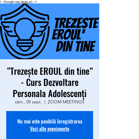
!-- Google tag (gtag.js) -->
”Trezește EROUL din tine”
- Curs Dezvoltare
Personala Adolescenți
sâm., 05 sept.
  |  
ZOOM MEETINGS
Nu mai este posibilă înregistrarea
Vezi alte evenimente