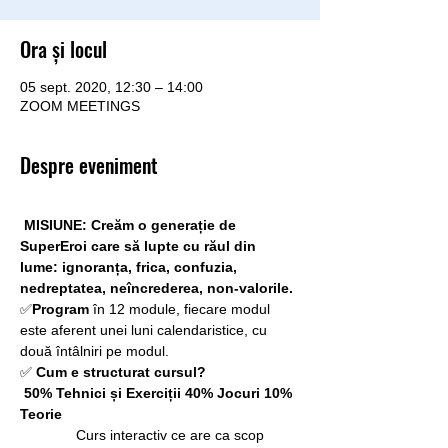
Ora și locul
05 sept. 2020, 12:30 – 14:00
ZOOM MEETINGS
Despre eveniment
MISIUNE: Creăm o generație de 
SuperEroi care să lupte cu răul din 
lume: ignoranța, frica, confuzia, 
nedreptatea, neîncrederea, non-valorile.
✅
Program
 în 12 module, fiecare modul 
este aferent unei luni calendaristice, cu 
două întâlniri pe modul.
✅ 
Cum e structurat cursul?
50% Tehnici și Exerciții
40%
Jocuri
10% 
Teorie
              Curs interactiv ce are ca scop 