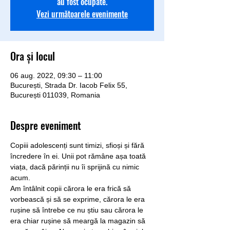
au fost ocupate.
Vezi următoarele evenimente
Ora și locul
06 aug. 2022, 09:30 – 11:00
București, Strada Dr. Iacob Felix 55,
București 011039, Romania
Despre eveniment
Copiii adolescenți sunt timizi, sfioși și fără 
încredere în ei. Unii pot rămâne așa toată 
viața, dacă părinții nu îi sprijină cu nimic 
acum.
Am întâlnit copii cărora le era frică să 
vorbească și să se exprime, cărora le era 
rușine să întrebe ce nu știu sau cărora le 
era chiar rușine să meargă la magazin să 