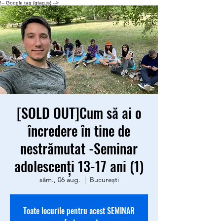
!-- Google tag (gtag.js) -->
[SOLD OUT]Cum să ai o
încredere în tine de
nestrămutat -Seminar
adolescenți 13-17 ani (1)
sâm., 06 aug.
  |  
București
Toate locurile pentru acest SEMINAR