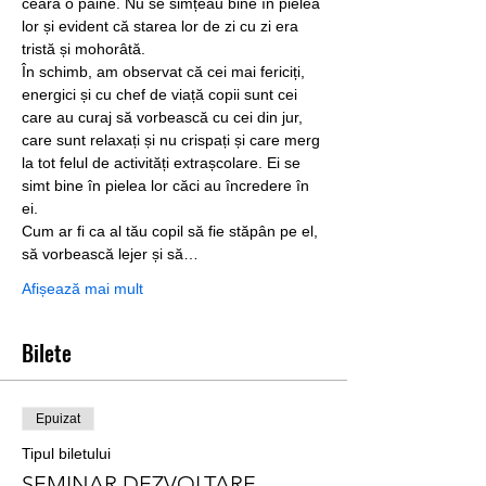
ceară o pâine. Nu se simțeau bine în pielea 
lor și evident că starea lor de zi cu zi era 
tristă și mohorâtă.
În schimb, am observat că cei mai fericiți, 
energici și cu chef de viață copii sunt cei 
care au curaj să vorbească cu cei din jur, 
care sunt relaxați și nu crispați și care merg 
la tot felul de activități extrașcolare. Ei se 
simt bine în pielea lor căci au încredere în 
ei.
Cum ar fi ca al tău copil să fie stăpân pe el, 
să vorbească lejer și să…
Afișează mai mult
Bilete
Epuizat
Tipul biletului
SEMINAR DEZVOLTARE