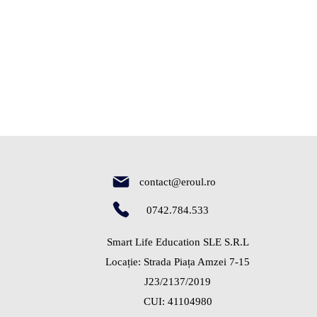
contact@eroul.ro
0742.784.533
Smart Life Education SLE S.R.L
Locație: Strada Piața Amzei 7-15
J23/2137/2019
CUI: 41104980