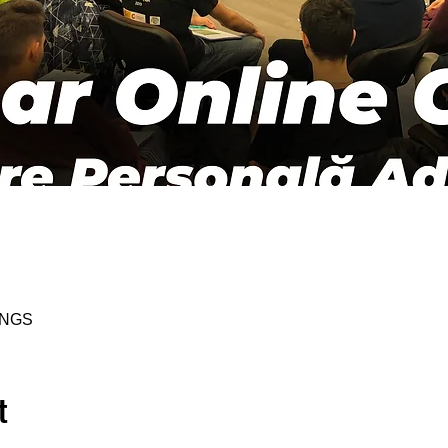
INGS
t