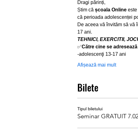
Dragi părinți,
Știm că 
școala Online
 este
că perioada adolescenței po
De aceea vă învităm să vă î
17 ani.
TEHNICI, EXERCITII, JOC
✅
Către cine se adresează
-adolescenţi 13-17 ani
Afișează mai mult
Bilete
Tipul biletului
Seminar GRATUIT 7.0