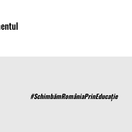
mentul
#SchimbămRomâniaPrinEducație