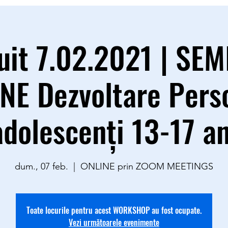
uit 7.02.2021 | SE
NE Dezvoltare Pers
adolescenţi 13-17 an
dum., 07 feb.
  |  
ONLINE prin ZOOM MEETINGS
Toate locurile pentru acest WORKSHOP au fost ocupate.
Vezi următoarele evenimente