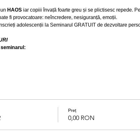
 un 
HAOS
 iar copiii învață foarte greu și se plictisesc repede. Pe
ate fi provocatoare: neîncredere, nesiguranță, emoții.
nscrieți adolescenții la Seminarul GRATUIT de dezvoltare perso
URI
 seminarul:
Preț
2
0,00 RON