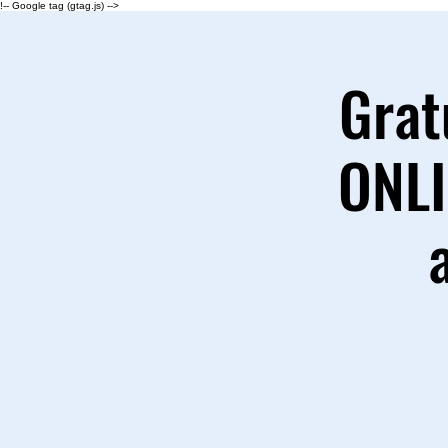
!-- Google tag (gtag.js) -->
Grat
ONLI