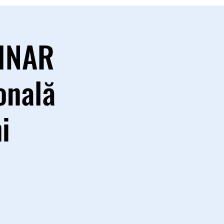
MINAR
onală
i