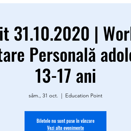
it 31.10.2020 | Wo
tare Personală adol
13-17 ani
sâm., 31 oct.
  |  
Education Point
Biletele nu sunt puse în vânzare
Vezi alte evenimente