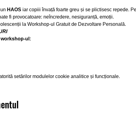
 un 
HAOS
 iar copiii învață foarte greu și se plictisesc repede. Pe
ate fi provocatoare: neîncredere, nesiguranță, emoții.
dolescenții la Workshop-ul Gratuit de Dezvoltare Personală.
URI
 workshop-ul:
orită setărilor modulelor cookie analitice și funcționale.
mentul