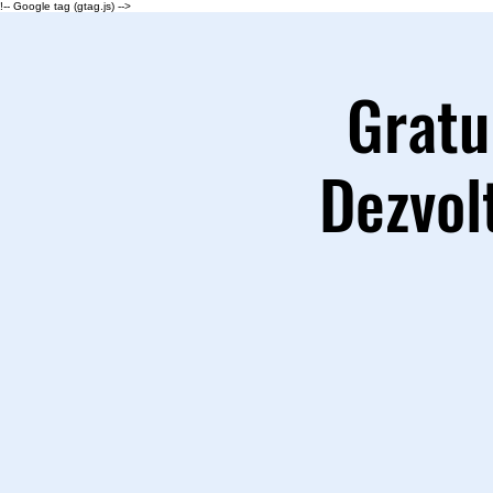
!-- Google tag (gtag.js) -->
Gratu
Dezvol