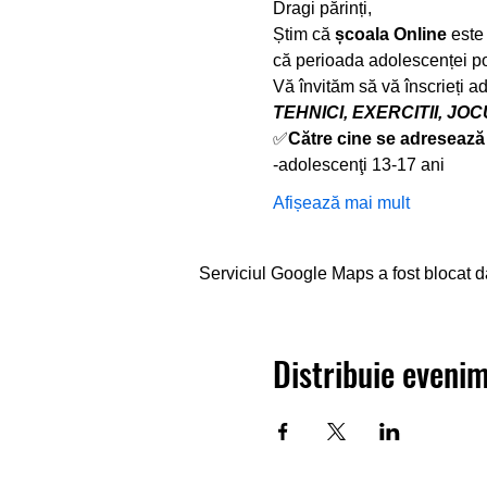
Dragi părinți,
Știm că 
școala Online
 este
că perioada adolescenței po
Vă învităm să vă înscrieți a
TEHNICI, EXERCITII, JOC
✅
Către cine se adresează
-adolescenţi 13-17 ani
Afișează mai mult
Serviciul Google Maps a fost blocat dat
Distribuie eveni