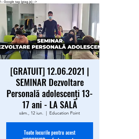
!-- Google tag (gtag.js) -->
[GRATUIT] 12.06.2021 |
SEMINAR Dezvoltare
Personală adolescenţi 13-
17 ani - LA SALĂ
sâm., 12 iun.
  |  
Education Point
Toate locurile pentru acest