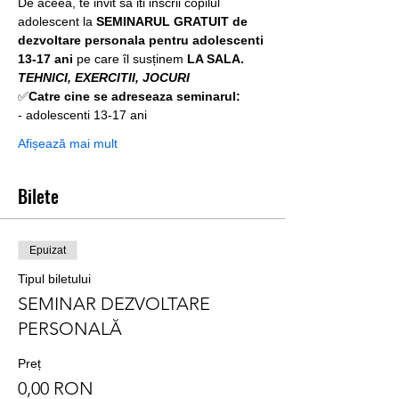
De aceea, te invit sa iti inscrii copilul 
adolescent la 
SEMINARUL GRATUIT de 
dezvoltare personala pentru adolescenti 
13-17 ani 
pe care îl susținem
 LA SALA.
TEHNICI, EXERCITII, JOCURI
✅
Catre cine se adreseaza seminarul:
- adolescenti 13-17 ani
Afișează mai mult
Bilete
Epuizat
Tipul biletului
SEMINAR DEZVOLTARE
PERSONALĂ
Preț
0,00 RON