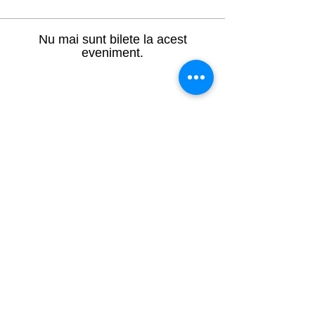
Nu mai sunt bilete la acest
eveniment.
Distribuie evenimentul
Info Utile:
Termeni și condiții generale
Protecția datelor cu caracter personal
Politica de utilizare cookie-uri
ANPC