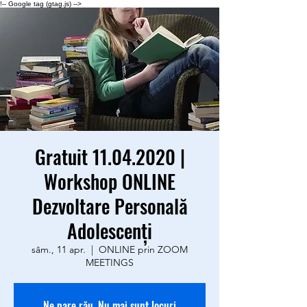
!-- Google tag (gtag.js) -->
Gratuit 11.04.2020 |
Workshop ONLINE
Dezvoltare Personală
Adolescenţi
sâm., 11 apr.
  |  
ONLINE prin ZOOM
MEETINGS
Ne pare rău. Nu mai sunt locuri