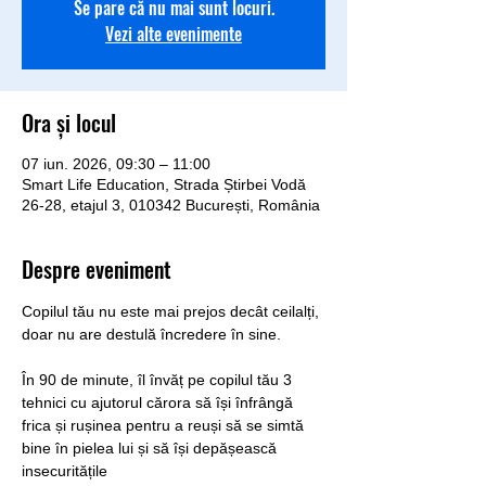
Se pare că nu mai sunt locuri.
Vezi alte evenimente
Ora și locul
07 iun. 2026, 09:30 – 11:00
Smart Life Education, Strada Știrbei Vodă
26-28, etajul 3, 010342 București, România
Despre eveniment
Copilul tău nu este mai prejos decât ceilalți, 
doar nu are destulă încredere în sine.
În 90 de minute, îl învăț pe copilul tău 3 
tehnici cu ajutorul cărora să își înfrângă 
frica și rușinea pentru a reuși să se simtă 
bine în pielea lui și să își depășească 
insecuritățile