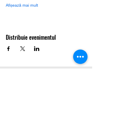
Afișează mai mult
Distribuie evenimentul
Info Utile:
Termeni și condiții generale
Protecția datelor cu caracter personal
Politica de utilizare cookie-uri
ANPC
#SchimbămRomâniaPrinEducație