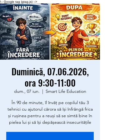
!-- Google tag (gtag.js) -->
Duminică, 07.06.2026,
ora 9:30-11:00
dum., 07 iun.
  |  
Smart Life Education
În 90 de minute, îl învăț pe copilul tău 3
tehnici cu ajutorul cărora să își înfrângă frica
și rușinea pentru a reuși să se simtă bine în
pielea lui și să își depășească insecuritățile