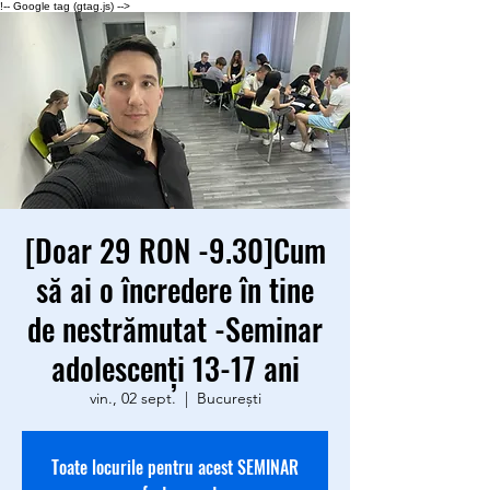
!-- Google tag (gtag.js) -->
[Doar 29 RON -9.30]Cum
să ai o încredere în tine
de nestrămutat -Seminar
adolescenți 13-17 ani
vin., 02 sept.
  |  
București
Toate locurile pentru acest SEMINAR