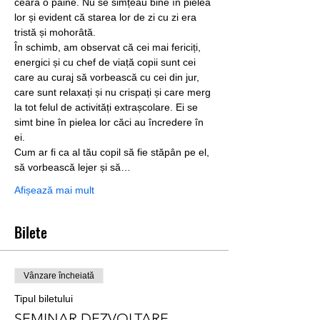
ceară o pâine. Nu se simțeau bine în pielea 
lor și evident că starea lor de zi cu zi era 
tristă și mohorâtă.
În schimb, am observat că cei mai fericiți, 
energici și cu chef de viață copii sunt cei 
care au curaj să vorbească cu cei din jur, 
care sunt relaxați și nu crispați și care merg 
la tot felul de activități extrașcolare. Ei se 
simt bine în pielea lor căci au încredere în 
ei.
Cum ar fi ca al tău copil să fie stăpân pe el, 
să vorbească lejer și să…
Afișează mai mult
Bilete
Vânzare încheiată
Tipul biletului
SEMINAR DEZVOLTARE