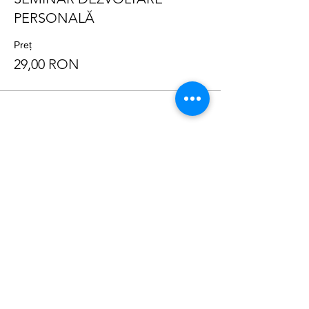
PERSONALĂ
Preț
29,00 RON
Distribuie evenimentul
Info Utile:
Termeni și condiții generale
Protecția datelor cu caracter personal