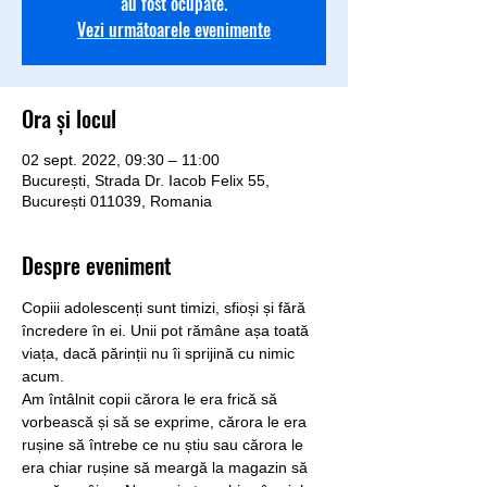
au fost ocupate.
Vezi următoarele evenimente
Ora și locul
02 sept. 2022, 09:30 – 11:00
București, Strada Dr. Iacob Felix 55,
București 011039, Romania
Despre eveniment
Copiii adolescenți sunt timizi, sfioși și fără 
încredere în ei. Unii pot rămâne așa toată 
viața, dacă părinții nu îi sprijină cu nimic 
acum.
Am întâlnit copii cărora le era frică să 
vorbească și să se exprime, cărora le era 
rușine să întrebe ce nu știu sau cărora le 
era chiar rușine să meargă la magazin să 