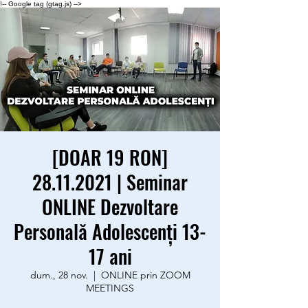
!-- Google tag (gtag.js) -->
[DOAR 19 RON]
28.11.2021 | Seminar
ONLINE Dezvoltare
Personală Adolescenţi 13-
17 ani
dum., 28 nov.
  |  
ONLINE prin ZOOM
MEETINGS