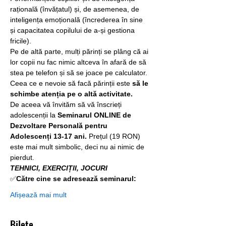
rațională (învățatul) și, de asemenea, de 
inteligența emoțională (încrederea în sine 
și capacitatea copilului de a-și gestiona 
fricile).
Pe de altă parte, mulți părinți se plâng că ai 
lor copii nu fac nimic altceva în afară de să 
stea pe telefon și să se joace pe calculator. 
Ceea ce e nevoie să facă părinții este 
să le 
schimbe atenția pe o altă activitate.
De aceea vă învităm să vă înscrieți 
adolescenții la 
Seminarul ONLINE de 
Dezvoltare Personală pentru 
Adolescenți 13-17 ani. 
Prețul (19 RON) 
este mai mult simbolic, deci nu ai nimic de 
pierdut. 
TEHNICI, EXERCIȚII, JOCURI
✅
Către cine se adresează seminarul:
Afișează mai mult
Bilete