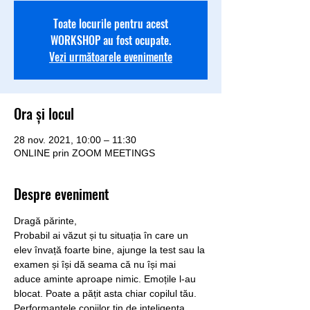
Toate locurile pentru acest
WORKSHOP au fost ocupate.
Vezi următoarele evenimente
Ora și locul
28 nov. 2021, 10:00 – 11:30
ONLINE prin ZOOM MEETINGS
Despre eveniment
Dragă părinte,
Probabil ai văzut și tu situația în care un 
elev învață foarte bine, ajunge la test sau la 
examen și își dă seama că nu își mai 
aduce aminte aproape nimic. Emoțile l-au 
blocat. Poate a pățit asta chiar copilul tău. 
Performanțele copiilor țin de inteligența 