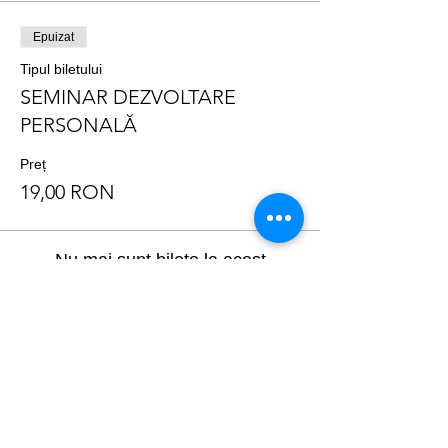
Epuizat
Tipul biletului
SEMINAR DEZVOLTARE
PERSONALĂ
Preț
19,00 RON
Nu mai sunt bilete la acest
eveniment.
Distribuie evenimentul