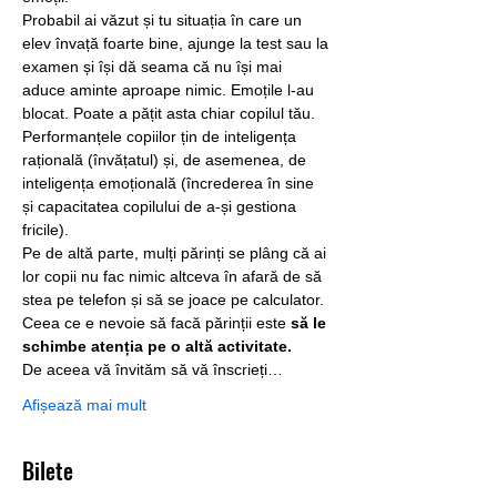
Probabil ai văzut și tu situația în care un 
elev învață foarte bine, ajunge la test sau la 
examen și își dă seama că nu își mai 
aduce aminte aproape nimic. Emoțile l-au 
blocat. Poate a pățit asta chiar copilul tău. 
Performanțele copiilor țin de inteligența 
rațională (învățatul) și, de asemenea, de 
inteligența emoțională (încrederea în sine 
și capacitatea copilului de a-și gestiona 
fricile).
Pe de altă parte, mulți părinți se plâng că ai 
lor copii nu fac nimic altceva în afară de să 
stea pe telefon și să se joace pe calculator. 
Ceea ce e nevoie să facă părinții este 
să le 
schimbe atenția pe o altă activitate.
De aceea vă învităm să vă înscrieți…
Afișează mai mult
Bilete