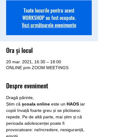
Toate locurile pentru acest
WORKSHOP au fost ocupate.
Vezi următoarele evenimente
Ora și locul
20 mar. 2021, 16:30 – 18:00
ONLINE prin ZOOM MEETINGS
Despre eveniment
Dragă părinte,
Știm că 
școala online
 este un 
HAOS
 iar 
copiii învață foarte greu și se plictisesc 
repede. Pe de altă parte, mai știm și că 
perioada adolescenței poate fi 
provocatoare: neîncredere, nesiguranță, 
emoții.