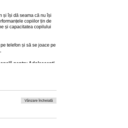
n și își dă seama că nu își
rformanțele copiilor țin de
ne și capacitatea copilului
a pe telefon și să se joace pe
.
onală pentru Adolescenți
Vânzare încheiată
n a se exprima);