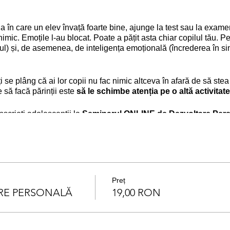
ția în care un elev învață foarte bine, ajunge la test sau la exame
ic. Emoțile l-au blocat. Poate a pățit asta chiar copilul tău. Pe
tul) și, de asemenea, de inteligența emoțională (încrederea în si
ți se plâng că ai lor copii nu fac nimic altceva în afară de să ste
 să facă părinții este
să le schimbe atenția pe o altă activitate
scrieți adolescenții la
Seminarul ONLINE de Dezvoltare Pers
ste mai mult simbolic, deci nu ai nimic de pierdut.
URI
 seminarul:
Preț
RE PERSONALĂ
19,00 RON
hnici de creștere a încrederii în sine (de a deveni mai curajoși î