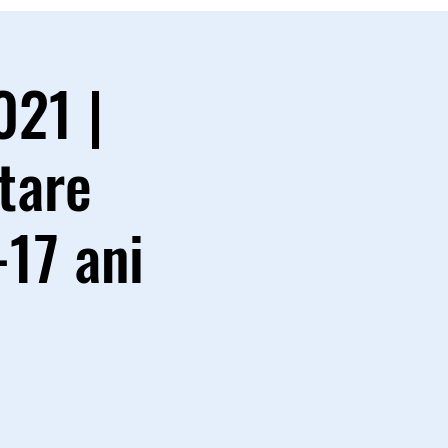
021 |
tare
-17 ani