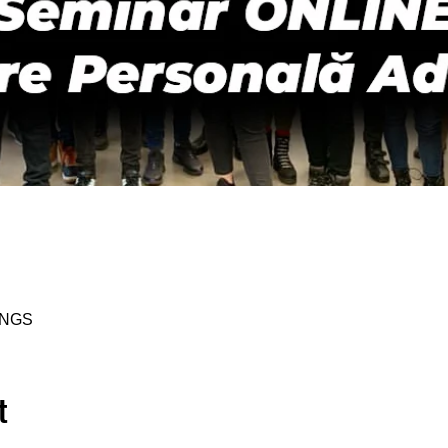
INGS
t