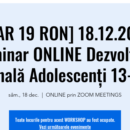
R 19 RON] 18.12.2
inar ONLINE Dezvol
ală Adolescenţi 13
sâm., 18 dec.
  |  
ONLINE prin ZOOM MEETINGS
Toate locurile pentru acest WORKSHOP au fost ocupate.
Vezi următoarele evenimente