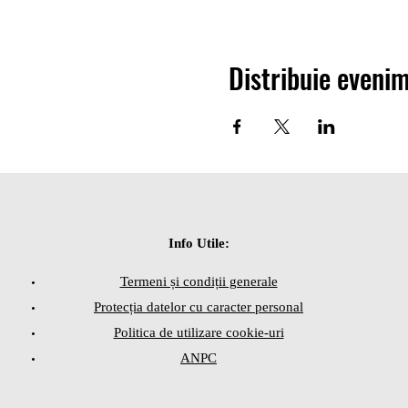
- cum funcționează mintea și
(nota 10 la un test);
- cum ne autosabotăm în a n
- legătura dintre încrederea
Distribuie eveni
✅
Când:
Sâmbătă, 18.12.2021 - ora 
✅
Unde:
ONLINE - Cu ajutorul apli
Introduceți corect adresa d
email Suportul de curs.
Info Utile:
✅
Înscriere:
Termeni și condiții generale
Vă rugăm să vă înscrieţi ap
Protecția datelor cu caracter personal
nu înscrieți adolescentul d
Politica de utilizare cookie-uri
🔵Ne bazăm pe voi să distribu
ANPC
IMPORTANT!