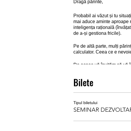
Dragă părinte,
Probabil ai văzut și tu situa
mai aduce aminte aproape nim
inteligența rațională (învăța
de a-și gestiona fricile).
Pe de altă parte, mulți părin
calculator. Ceea ce e nevoie
De aceea vă învităm să vă în
13-17 ani.
Prețul (19 RON) e
Bilete
TEHNICI, EXERCIȚII, JOC
✅
Către cine se adresează
Tipul biletului
- adolescenţi 13-17 ani
SEMINAR DEZVOLTA
✅
Ce vom face mai exact:
- îi învățăm pe copii două te