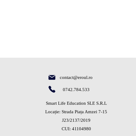
tele pe care ni le propunem
ive la teste și examene.
primiți după înscriere.
 Seminar veți primi prin
contact@eroul.ro
0742.784.533
 lua un bilet.
Vă rugăm să
Smart Life Education SLE S.R.L
Locație: Strada Piața Amzei 7-15
ă-i înscrieţi şi pe ei!🔵
J23/2137/2019
CUI: 41104980