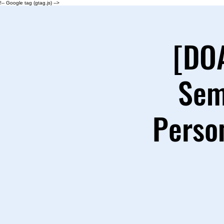
!-- Google tag (gtag.js) -->
[DOA
Sem
Person