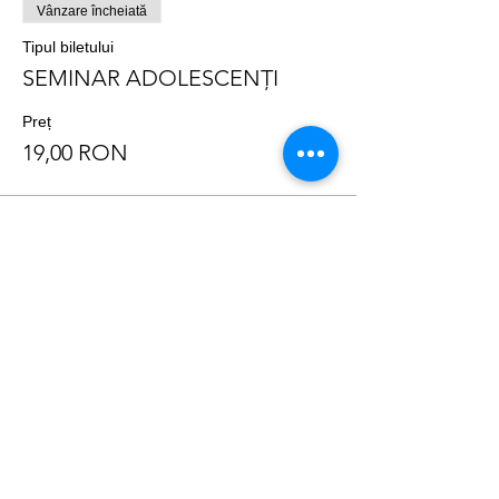
Vânzare încheiată
Tipul biletului
SEMINAR ADOLESCENȚI
Preț
19,00 RON
Distribuie evenimentul
Info Utile:
Termeni și condiții generale
Protecția datelor cu caracter personal