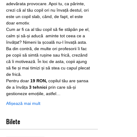
adevărata provocare. Apoi tu, ca părinte, 
crezi că al tău copil ori nu învață destul, ori 
este un copil slab, când, de fapt, el este 
doar emotiv.
Cum ar fi ca al tău copil să fie stăpân pe el, 
calm și să-și aducă  aminte tot ceea ce a 
învățat? Nimeni la școală nu-l învață asta. 
Ba din contră, de multe ori profesorii îi fac 
pe copii să simtă rușine sau frică, crezând 
că îi motivează. În loc de asta, copii ajung 
să fie și mai timizi și să stea cu capul plecat 
de frică.
Pentru doar 
19 RON,
 copilul tău are șansa 
de a învăța 
3 tehnici
 prin care să-și 
gestioneze emoțiile, astfel…
Afișează mai mult
Bilete