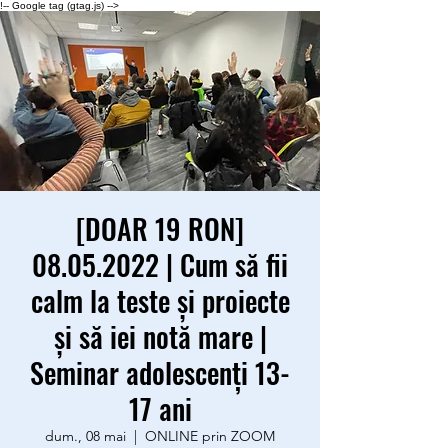
!-- Google tag (gtag.js) -->
[DOAR 19 RON]
08.05.2022 | Cum să fii
calm la teste și proiecte
și să iei notă mare |
Seminar adolescenți 13-
17 ani
dum., 08 mai
  |  
ONLINE prin ZOOM