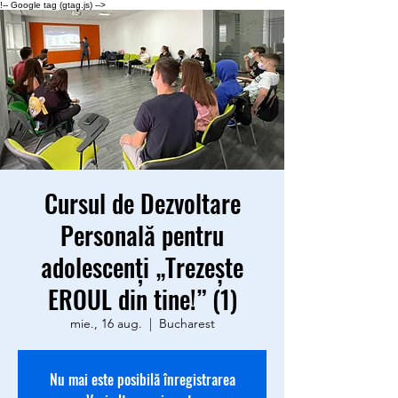
!-- Google tag (gtag.js) -->
Cursul de Dezvoltare
Personală pentru
adolescenți „Trezește
EROUL din tine!” (1)
mie., 16 aug.
  |  
Bucharest
Nu mai este posibilă înregistrarea