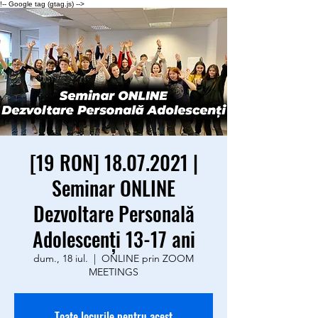
!-- Google tag (gtag.js) -->
[19 RON] 18.07.2021 |
Seminar ONLINE
Dezvoltare Personală
Adolescenţi 13-17 ani
dum., 18 iul.
  |  
ONLINE prin ZOOM
MEETINGS
Toate locurile pentru acest