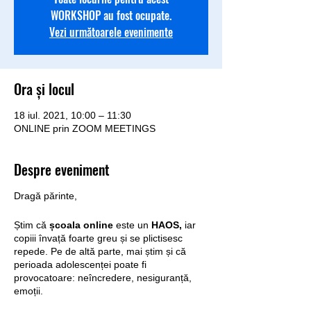
WORKSHOP au fost ocupate.
Vezi următoarele evenimente
Ora și locul
18 iul. 2021, 10:00 – 11:30
ONLINE prin ZOOM MEETINGS
Despre eveniment
Dragă părinte,
Știm că
școala online
este un
HAOS,
iar
copiii învață foarte greu și se plictisesc
repede. Pe de altă parte, mai știm și că
perioada adolescenței poate fi
provocatoare: neîncredere, nesiguranță,
emoții.