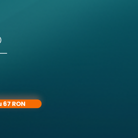
)
u 67 RON