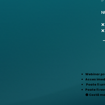
✅
N
❌
❌
Webinar pr
Acces imed
Poate fi ur
Poate fi re
🟢 Costă mai