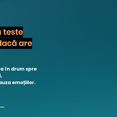
a teste
 dacă are
ta în drum spre
,
auza emoțiilor.