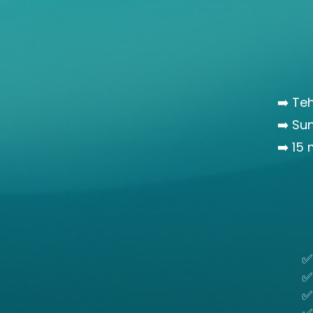
➡️ Teh
➡️ Sun
➡️ 15
✅
✅
✅