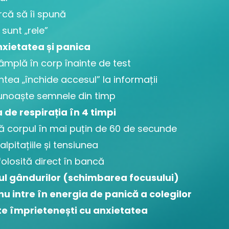
rcă să îi spună
sunt „rele”
anxietatea și panica
tâmplă în corp înainte de test
ntea „închide accesul” la informații
unoaște semnele din timp
 de respirația în 4 timpi
 corpul în mai puțin de 60 de secunde
lpitațiile și tensiunea
folosită direct în bancă
lul gândurilor (schimbarea focusului)
u intre în energia de panică a colegilor
te împrietenești cu anxietatea