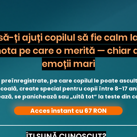
-ți ajuți copilul să fie calm l
 nota pe care o merită — chiar
emoții mari
 preînregistrate, pe care copilul le poate ascul
școală, create special pentru copii între 8–17 ani
ază, se panichează sau „uită tot” la teste din c
Acces instant cu 67 RON
ÎȚI SUNĂ CUNOSCUT?