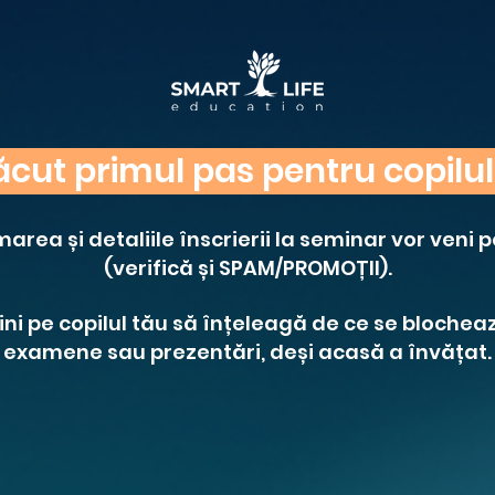
făcut primul pas pentru copilul
area și detaliile înscrierii la seminar vor veni 
(verifică și SPAM/PROMOȚII).
rijini pe copilul tău să înțeleagă de ce se blocheaz
examene sau prezentări, deși acasă a învățat.