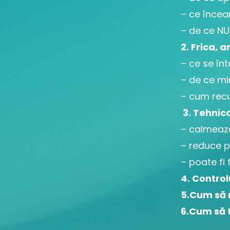
– ce încea
– de ce NU 
2. Frica, 
– ce se în
– de ce mi
– cum rec
3. Tehnica
– calmează
– reduce pa
– poate fi 
4. Contro
5.Cum să n
6.Cum să 