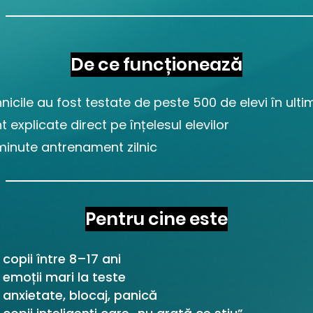
De ce funcționează
nicile au fost testate de peste 500 de elevi în ultim
t explicate direct pe înțelesul elevilor
 minute antrenament zilnic
Pentru cine este
 copii între 8–17 ani
 emoții mari la teste
 anxietate, blocaj, panică