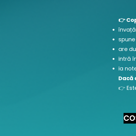
👉 Cop
învață
spune
are du
intră 
ia not
Dacă a
👉 Est
CO