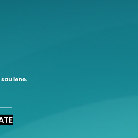
 sau lene.
ATE