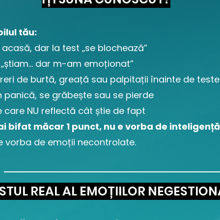
ilul tău:
 acasă, dar la test „se blochează”
 „știam… dar m-am emoționat”
reri de burtă, greață sau palpitații înainte de teste
în panică, se grăbește sau se pierde
e care NU reflectă cât știe de fapt
i bifat măcar 1 punct, nu e vorba de inteligență
e vorba de emoții necontrolate.
STUL REAL AL EMOȚIILOR NEGESTION