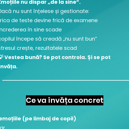
Emoțiile nu dispar „de la sine”.
Dacă nu sunt înțelese și gestionate:
frica de teste devine frică de examene
încrederea în sine scade
copilul începe să creadă „nu sunt bun”
stresul crește, rezultatele scad
💡 Vestea bună? Se pot controla. Și se pot
învăța.
Ce va învăța concret
 emoțiile (pe limbaj de copil)
ar