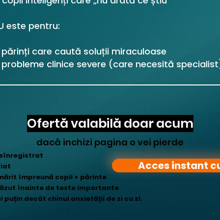
 copii inteligenți care „nu arată ce știu”
U este pentru:
 părinți care caută soluții miraculoase
 probleme clinice severe (care necesită specialist
Ofertă valabilă doar acum
dacă inchizi pagina o vei pierde
eînregistrat
Acces instant c
iat
mărit împreună copil + părinte
văzut înainte de teste importante
 puțin decât chinul anxietății de zi cu zi.