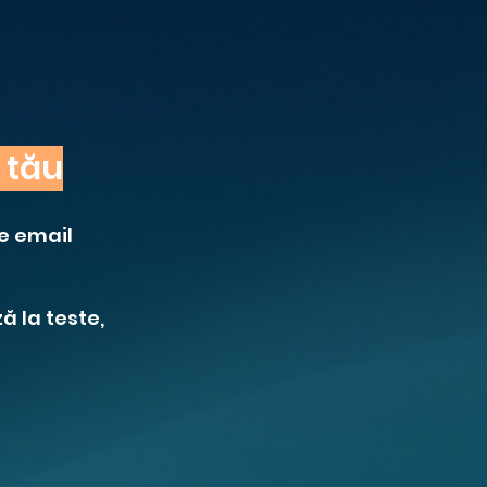
 tău
pe email
ă la teste,