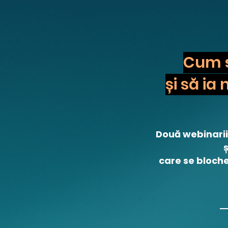
Cum să
și să ia
Două webinarii
care se bloche