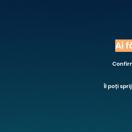
Ai 
Confirm
Îl poți sp