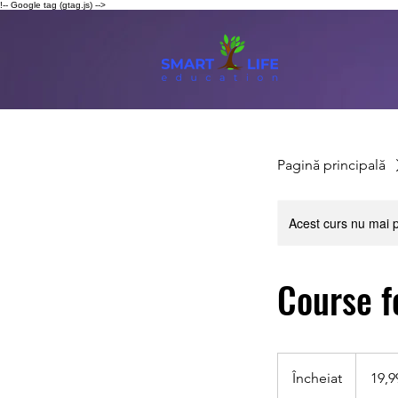
!-- Google tag (gtag.js) -->
Pagină principală
Acest curs nu mai p
Course f
19,99
lei
Încheiat
Î
19,
românești