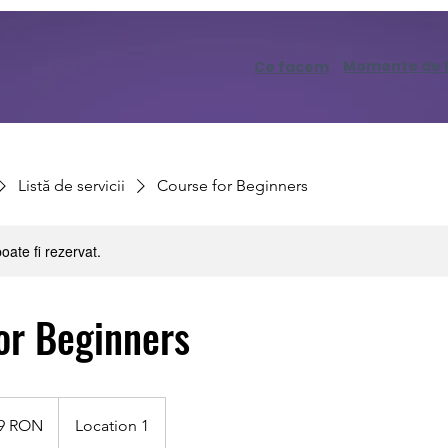
Momente de l
Ce facem
Listă de servicii
Course for Beginners
oate fi rezervat.
or Beginners
99 RON
Location 1