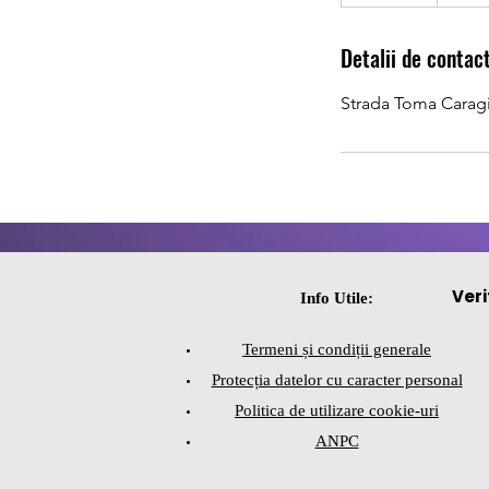
n
c
Detalii de contac
h
e
Strada Toma Carag
i
a
t
Veri
Info Utile:
Termeni și condiții generale
Protecția datelor cu caracter personal
Politica de utilizare cookie-uri
ANPC