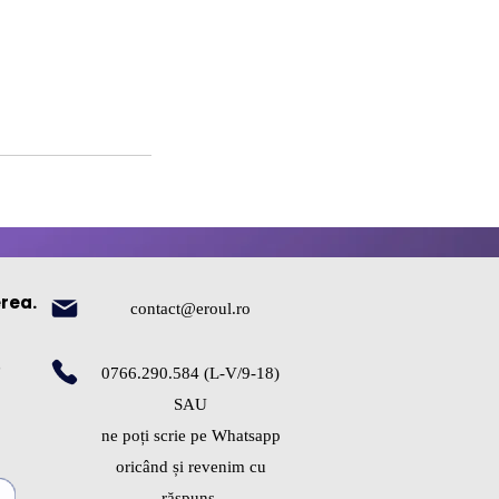
erea.
contact@eroul.ro
e
0766.290.584 (L-V/9-18)
SAU
ne poți scrie pe Whatsapp
oricând și revenim cu
răspuns.