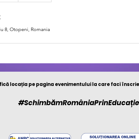
t
iu 8, Otopeni, Romania
fică locația pe pagina evenimentului la care faci înscri
#SchimbămRomâniaPrinEducați