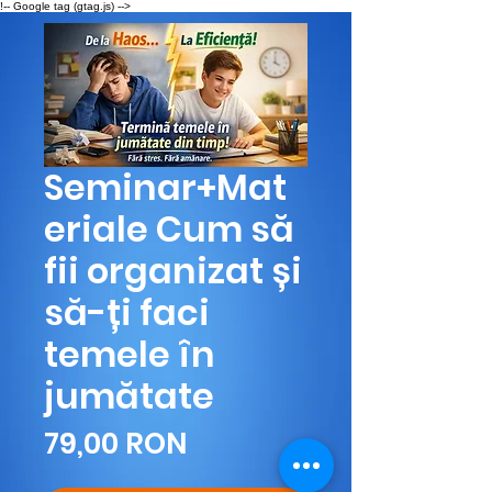
!-- Google tag (gtag.js) -->
Seminar+Mat
eriale Cum să
fii organizat și
să-ți faci
temele în
jumătate
Preț
79,00 RON