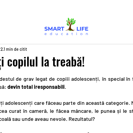
22
1 min de citit
 copilul la treabă!
2
tul de grav legat de copiii adolescenți, în special în f
să: 
devin total iresponsabili
.
ți adolescenți care făceau parte din această categorie. M
cea curat în cameră, le făcea mâncare, le punea și le st
coală sau unde aveau nevoie. Rezultatul?