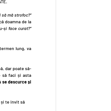
ATE.
i să mă strofoc?”
că doamna de la 
u-și face curat?”
 termen lung, va 
bă, dar poate să-
să faci și asta 
ă se descurce și 
i te invit să 