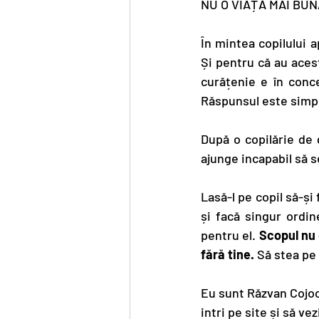
NU O VIAȚĂ MAI BUNĂ
În mintea copilului 
Și pentru că au aces
curățenie e în conce
Răspunsul este simpl
După o copilărie de g
ajunge incapabil să 
Lasă-l pe copil să-și
și facă singur ordin
pentru el. 
Scopul nu e
fără tine.
 Să stea pe 
Eu sunt Răzvan Cojoca
intri pe site și să v