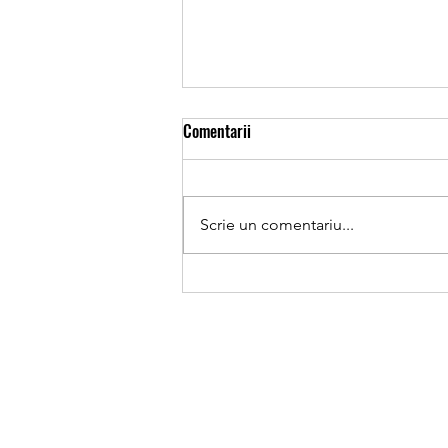
#412 Emoțiile nu înseamnă că un
Comentarii
copil nu este pregătit
Emoțiile nu înseamnă că un copil
nu este pregătit. De multe ori,
Scrie un comentariu...
părinții cred că dacă un copil are
emoții când prezintă un proiect,
înseamnă că nu s-a pregătit
suficient. În realitate, nu despre
as