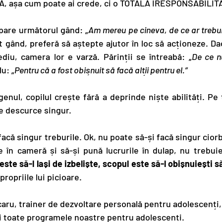
, așa cum poate ai crede, ci o TOTALĂ IRESPONSABILIT
apare următorul gând: „
Am mereu pe cineva, de ce ar trebu
t gând, preferă să aștepte ajutor în loc să acționeze. Da
diu, camera lor e varză. Părinții se întreabă: „
De ce n
u: „
Pentru că a fost obișnuit să facă alții pentru el.”
enul, copilul crește fără a deprinde niște abilități. Pe
se descurce singur.
 facă singur treburile. Ok, nu poate să-și facă singur cior
e în cameră și să-și pună lucrurile în dulap, nu trebuie 
ste să-l lași de izbeliște, scopul este să-l obișnuiești s
propriile lui picioare.
ru, trainer de dezvoltare personală pentru adolescenți, ș
ezi toate programele noastre pentru adolescenți.