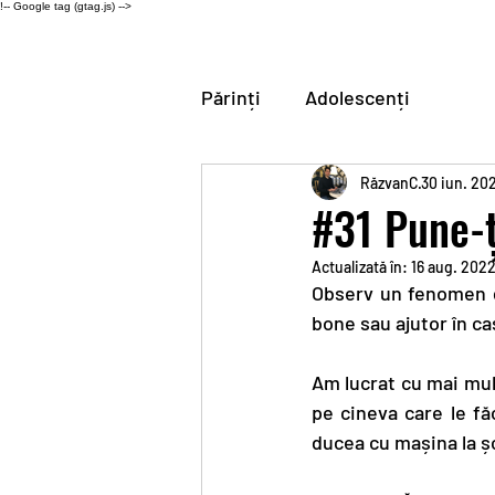
!-- Google tag (gtag.js) -->
Părinți
Adolescenți
RăzvanC
30 iun. 20
#31 Pune-ți
Actualizată în:
16 aug. 202
Observ un fenomen des
bone sau ajutor în ca
Am lucrat cu mai mul
pe cineva care le fă
ducea cu mașina la ș