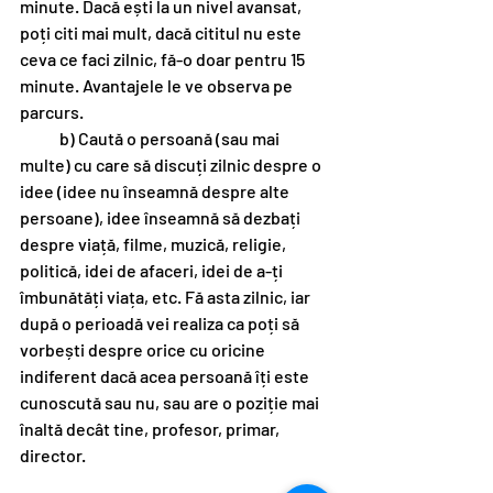
minute. Dacă ești la un nivel avansat, 
poți citi mai mult, dacă cititul nu este 
ceva ce faci zilnic, fă-o doar pentru 15 
minute. Avantajele le ve observa pe 
parcurs.
            b) Caută o persoană (sau mai 
multe) cu care să discuți zilnic despre o 
idee (idee nu înseamnă despre alte 
persoane), idee înseamnă să dezbați 
despre viață, filme, muzică, religie, 
politică, idei de afaceri, idei de a-ți 
îmbunătăți viața, etc. Fă asta zilnic, iar 
după o perioadă vei realiza ca poți să 
vorbești despre orice cu oricine 
indiferent dacă acea persoană îți este 
cunoscută sau nu, sau are o poziție mai 
înaltă decât tine, profesor, primar, 
director.