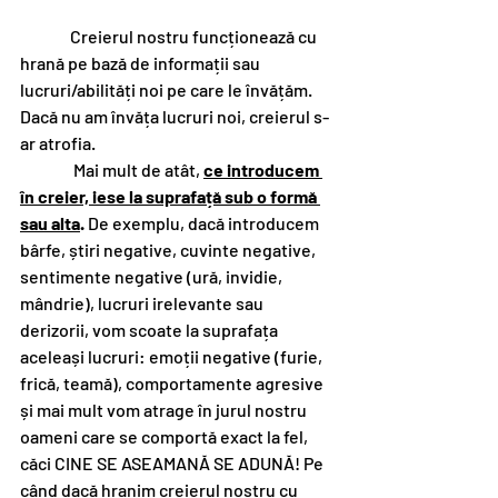
               Creierul nostru funcționează cu 
hrană pe bază de informații sau 
lucruri/abilități noi pe care le învățăm. 
Dacă nu am învăța lucruri noi, creierul s-
ar atrofia. 
                Mai mult de atât, 
ce introducem 
în creier, iese la suprafață sub o formă 
sau alta
.
 De exemplu, dacă introducem 
bârfe, știri negative, cuvinte negative, 
sentimente negative (ură, invidie, 
mândrie), lucruri irelevante sau 
derizorii, vom scoate la suprafața 
aceleași lucruri: emoții negative (furie, 
frică, teamă), comportamente agresive 
și mai mult vom atrage în jurul nostru 
oameni care se comportă exact la fel, 
căci CINE SE ASEAMANĂ SE ADUNĂ! Pe 
când dacă hranim creierul nostru cu 