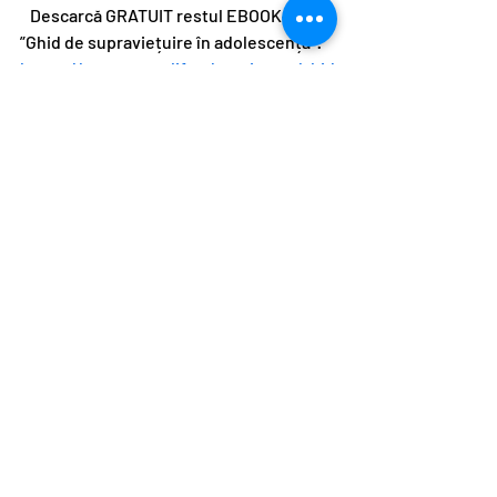
   Descarcă GRATUIT restul EBOOK-ului 
”Ghid de supraviețuire în adolescență”:  
https://www.smartlifeeducation.ro/ghid
adolescenti
Postări recente
Afișează-le pe toate