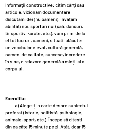
informații constructive: citim cărți sau 
articole, vizionăm documentare, 
discutam idei (nu oameni), învățăm 
abilități noi, sporturi noi (șah, dansuri, 
tir sportiv, karate, etc.), vom primi de la 
el tot lucruri, oameni, situații plăcute: 
un vocabular elevat, cultură generală, 
oameni de calitate, succese, încredere 
în sine, o relaxare generală a minții și a 
corpului.
Exercițiu: 
           a) Alege-ți o carte despre subiectul 
preferat (istorie, polițistă, psihologie, 
animale, sport, etc.). Începe să citești 
din ea câte 15 minute pe zi. Atât, doar 15 