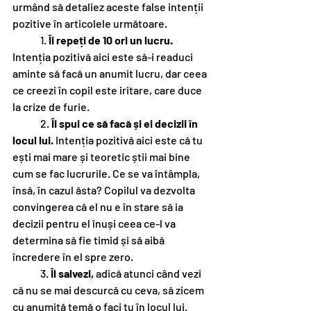
urmând să detaliez aceste false intenții 
pozitive în articolele următoare. 
	1.
 Îi repeți de 10 ori un lucru.
Intenția pozitivă aici este să-i readuci 
aminte să facă un anumit lucru, dar ceea 
ce creezi în copil este iritare, care duce 
la crize de furie. 
	2.
 Îi spui ce să facă și ei decizii în 
locul lui.
 Intenția pozitivă aici este că tu 
ești mai mare și teoretic știi mai bine 
cum se fac lucrurile. Ce se va întâmpla, 
însă, în cazul ăsta? Copilul va dezvolta 
convingerea că el nu e în stare să ia 
decizii pentru el înuși ceea ce-l va 
determina să fie timid și să aibă 
încredere în el spre zero. 
	3. 
Îl salvezi, 
adică atunci când vezi 
că nu se mai descurcă cu ceva, să zicem 
cu anumită temă o faci tu în locul lui. 