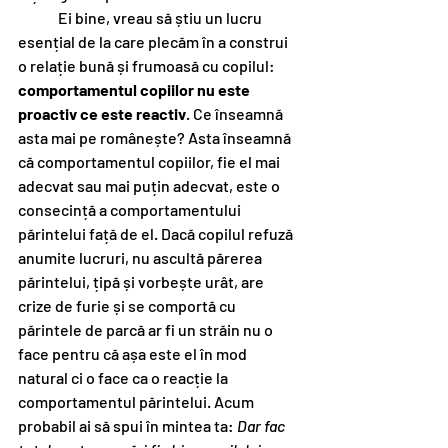
	Ei bine, vreau să știu un lucru 
esențial de la care plecăm în a construi 
o relație bună și frumoasă cu copilul: 
comportamentul copiilor nu este 
proactiv ce este reactiv
. Ce înseamnă 
asta mai pe românește? Asta înseamnă 
că comportamentul copiilor, fie el mai 
adecvat sau mai puțin adecvat, este o 
consecință a comportamentului 
părintelui față de el. Dacă copilul refuză 
anumite lucruri, nu ascultă părerea 
părintelui, țipă și vorbește urât, are 
crize de furie și se comportă cu 
părintele de parcă ar fi un străin nu o 
face pentru că așa este el în mod 
natural ci o face ca o reacție la 
comportamentul părintelui. Acum 
probabil ai să spui în mintea ta: 
Dar fac 