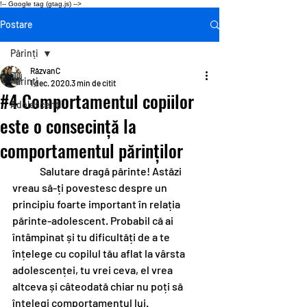
!-- Google tag (gtag.js) -->
Postare
Părinți
RăzvanC
Părinți
1 dec. 2020
3 min de citit
#4 Comportamentul copiilor
Adolescenți
este o consecință la
comportamentul părinților
	Salutare dragă părinte! Astăzi 
vreau să-ți povestesc despre un 
principiu foarte important în relația 
părinte-adolescent. Probabil că ai 
întâmpinat și tu dificultăți de a te 
înțelege cu copilul tău aflat la vârsta 
adolescenței, tu vrei ceva, el vrea 
altceva și câteodată chiar nu poți să 
înțelegi comportamentul lui. 