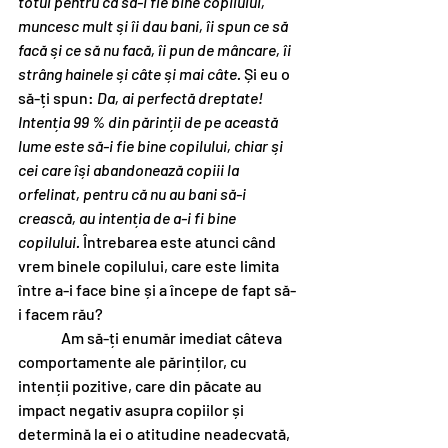
totul pentru ca să-i fie bine copilului, 
muncesc mult și îi dau bani, îi spun ce să 
facă și ce să nu facă, îi pun de mâncare, îi 
strâng hainele și câte și mai câte.
 Și eu o 
să-ți spun: 
Da, ai perfectă dreptate! 
Intenția 99 % din părinții de pe această 
lume este să-i fie bine copilului, chiar și 
cei care își abandonează copiii la 
orfelinat, pentru că nu au bani să-i 
crească, au intenția de a-i fi bine 
copilului.
 Întrebarea este atunci când 
vrem binele copilului, care este limita 
între a-i face bine și a începe de fapt să-
i facem rău?
	 Am să-ți enumăr imediat câteva 
comportamente ale părinților, cu 
intenții pozitive, care din păcate au 
impact negativ asupra copiilor și 
determină la ei o atitudine neadecvată, 