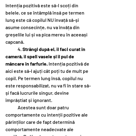
Intenția pozitivă este să-l scoți din 
belele, ce se întâmplă însă pe termen 
lung este că copilul NU învață să-și 
asume consecințe, nu va învăța din 
greșelile lui și va pica mereu în aceeași 
capcană. 
	4. 
Strângi după el, îi faci curat în 
cameră, îi speli vasele și îi pui de 
mâncare în farfurie. 
Intenția pozitivă de 
aici este să-l ajuți cât poți tu de mult pe 
copil. Pe termen lung însă, copilul nu 
este responsabilizat, nu va fi în stare să-
și facă lucrurile singur, devine 
împrăștiat și ignorant. 
	Acestea sunt doar patru 
comportamente cu intenții pozitive ale 
părinților care de fapt determină 
comportamente neadecvate ale 