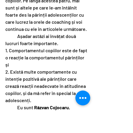
copiilor. Pe lângă acestea patru, mai 
sunt și altele pe care le-am întâlnit 
foarte des la părinții adolescenților cu 
care lucrez la orele de coaching și voi 
continua cu ele în articolele următoare. 
	Așadar astăzi ai învățat două 
lucruri foarte importante. 
1. Comportamentul copiilor este de fapt 
o reacție la comportamentul părinților 
și 
2. Există multe comportamente cu 
intenție pozitivă ale părinților care 
crează reacții neadecvate în atitudinea 
copiilor, și da mă refer în special la 
adolescenți. 
	Eu sunt 
Răzvan Cojocaru
, 
fondator 
Smart Life Education
 și te invit 
să distribui acest articol către 
comunitatea ta de părinți și dă-ne un 