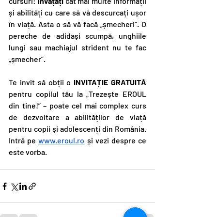
cursuri:
 învățați 
cât mai multe informații 
și abilități cu care să vă descurcați ușor 
în viață. Asta o să vă facă „șmecheri”. O 
pereche de adidași scumpă, unghiile 
lungi sau machiajul strident nu te fac 
„șmecher”.
Te invit să obții o 
INVITAȚIE GRATUITĂ
pentru copilul tău la „Trezește EROUL 
din tine!” – poate cel mai complex curs 
de dezvoltare a abilităților de viață 
pentru copii și adolescenți din România. 
Intră pe 
www.eroul.ro
 și vezi despre ce 
este vorba.