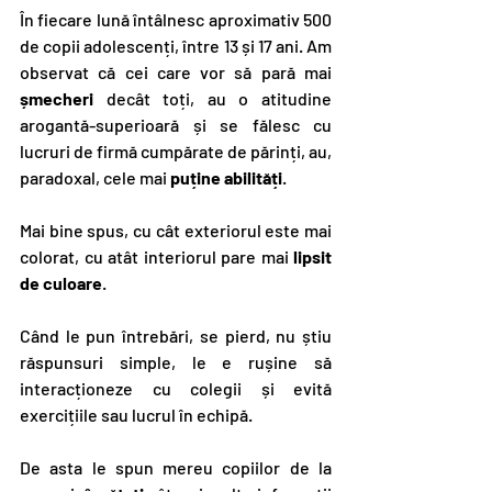
În fiecare lună întâlnesc aproximativ 500 
de copii adolescenți, între 13 și 17 ani. Am 
observat că cei care vor să pară mai 
șmecheri 
decât toți, au o atitudine 
arogantă-superioară și se fălesc cu 
lucruri de firmă cumpărate de părinți, au, 
paradoxal, cele mai
 puține abilități
.
Mai bine spus, cu cât exteriorul este mai 
colorat, cu atât interiorul pare mai
 lipsit 
de culoare
.
Când le pun întrebări, se pierd, nu știu 
răspunsuri simple, le e rușine să 
interacționeze cu colegii și evită 
exercițiile sau lucrul în echipă.
De asta le spun mereu copiilor de la 