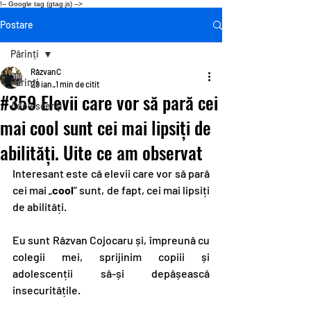
!-- Google tag (gtag.js) -->
Postare
Părinți
RăzvanC
Părinți
29 ian.
1 min de citit
#359 Elevii care vor să pară cei
Adolescenți
mai cool sunt cei mai lipsiți de
abilități. Uite ce am observat
Interesant este că elevii care vor să pară 
cei mai „
cool
” sunt, de fapt, cei mai lipsiți 
de abilități.
Eu sunt Răzvan Cojocaru și, împreună cu 
colegii mei, sprijinim copiii și 
adolescenții să-și depășească 
insecuritățile.