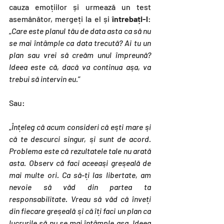
cauza emoțiilor și urmează un test 
asemănător, mergeți la el și
 întrebați-l
:
„
Care este planul tău de data asta ca să nu 
se mai întâmple ca data trecută? Ai tu un 
plan sau vrei să creăm unul împreună? 
Ideea este că, dacă va continua așa, va 
trebui să intervin eu.
”
Sau:
„
Înțeleg că acum consideri că ești mare și 
că te descurci singur, și sunt de acord. 
Problema este că rezultatele tale nu arată 
asta. Observ că faci aceeași greșeală de 
mai multe ori. Ca să-ți las libertate, am 
nevoie să văd din partea ta 
responsabilitate. Vreau să văd că înveți 
din fiecare greșeală și că îți faci un plan ca 
lucrurile să nu se mai întâmple așa. Ideea 