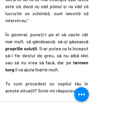
este că, dacă nu văd planul și nu văd că 
lucrurile se schimbă, sunt nevoită să 
intervin eu.
”
În general, puneți-l pe el să caute cât 
mai mult, să gândească, să-și găsească 
propriile soluții
. S-ar putea ca la început 
să-i fie destul de greu, să nu aibă idei 
sau să nu vrea să facă, dar pe 
termen 
lung
 îl va ajuta foarte mult.
Tu cum procedezi cu copilul tău în 
aceste situații? Scrie-mi răspunsul tău.