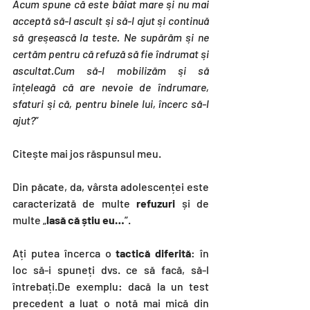
Acum spune că este băiat mare și nu mai 
acceptă să-l ascult și să-l ajut și continuă 
să greșească la teste. Ne supărăm și ne 
certăm pentru că refuză să fie îndrumat și 
ascultat.Cum să-l mobilizăm și să 
înțeleagă că are nevoie de îndrumare, 
sfaturi și că, pentru binele lui, încerc să-l 
ajut?
”
Citește mai jos răspunsul meu.
Din păcate, da, vârsta adolescenței este 
caracterizată de multe 
refuzuri
 și de 
multe „
lasă că știu eu…
”.
Ați putea încerca o 
tactică diferită
: în 
loc să-i spuneți dvs. ce să facă, să-l 
întrebați.De
 exemplu: dacă la un test 
precedent a luat o notă mai mică din 