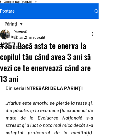
!-- Google tag (gtag.js) -->
Postare
Părinți
RăzvanC
Părinți
22 ian.
2 min de citit
#357 Dacă asta te enerva la
Adolescenți
copilul tău când avea 3 ani să
vezi ce te enervează când are
13 ani
Din seria 
ÎNTREBĂRI DE LA PĂRINȚI
„
Marius este emotiv, se pierde la teste și, 
din păcate, și la examene (la examenul de 
mate de la Evaluarea Națională s-a 
stresat și a luat o notă mai mică decât s-a 
așteptat profesorul de la meditații). 