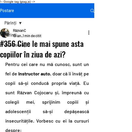
!-- Google tag (gtag.js) -->
Postare
Părinți
RăzvanC
Părinți
19 ian.
1 min de citit
#356 Cine le mai spune asta
Adolescenți
copiilor în ziua de azi?
Pentru cei care nu mă cunosc, sunt un 
fel de 
instructor auto
, doar că îi învăț pe 
copii să-și conducă propria viață. Eu 
sunt Răzvan Cojocaru și, împreună cu 
colegii mei, sprijinim copiii și 
adolescenții să-și depășească 
insecuritățile. Vorbesc cu ei la cursuri 
despre: