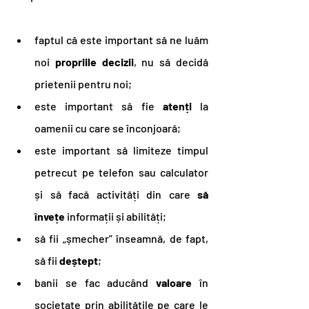
faptul că este important să ne luăm 
noi 
propriile decizii
, nu să decidă 
prietenii pentru noi;
este important să fie 
atenți 
la 
oamenii cu care se înconjoară;
este important să limiteze timpul 
petrecut pe telefon sau calculator 
și să facă activități din care 
să 
învețe
 informații și abilități;
să fii „șmecher” înseamnă, de fapt, 
să fii 
deștept
;
banii se fac aducând 
valoare 
în 
societate prin abilitățile pe care le 