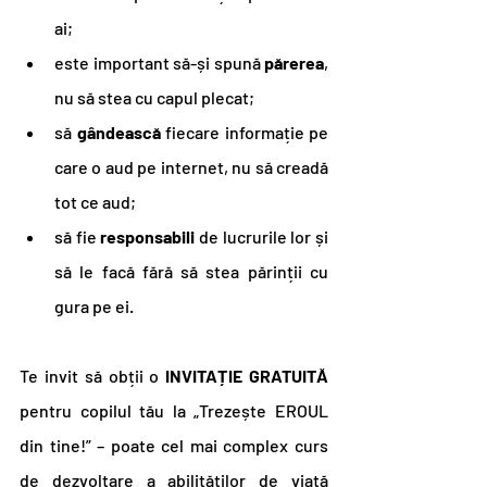
ai;
este important să-și spună
 părerea
, 
nu să stea cu capul plecat;
să 
gândească 
fiecare informație pe 
care o aud pe internet, nu să creadă 
tot ce aud;
să fie 
responsabili 
de lucrurile lor și 
să le facă fără să stea părinții cu 
gura pe ei.
Te invit să obții o 
INVITAȚIE GRATUITĂ
pentru copilul tău la „Trezește EROUL 
din tine!” – poate cel mai complex curs 
de dezvoltare a abilităților de viață 