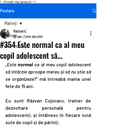
!-- Google tag (gtag.js) -->
Postare
Părinți
RăzvanC
Părinți
12 ian.
1 min de citit
#354 Este normal ca al meu
Adolescenți
copil adolescent să…
„
Este 
normal
 ca al meu copil adolescent 
să întârzie aproape mereu și să nu știe să 
se organizeze?
” mă întreabă mama unei 
fete de 15 ani.
Eu sunt Răzvan Cojocaru, trainer de 
dezvoltare personală pentru 
adolescenți, și întâlnesc în fiecare lună 
sute de copii și de părinți.