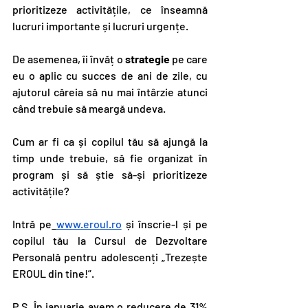
prioritizeze activitățile, ce înseamnă 
lucruri importante și lucruri urgențe. 
De asemenea, îi învăț o 
strategie 
pe care 
eu o aplic cu succes de ani de zile, cu 
ajutorul căreia să nu mai întârzie atunci 
când trebuie să meargă undeva.
Cum ar fi ca și copilul tău să ajungă la 
timp unde trebuie, să fie organizat în 
program și să știe să-și prioritizeze 
activitățile?
Intră pe
www.eroul.ro
 și înscrie-l și pe 
copilul tău la Cursul de Dezvoltare 
Personală pentru adolescenți „Trezește 
EROUL din tine!”.
P.S. În ianuarie avem o reducere de 31% 