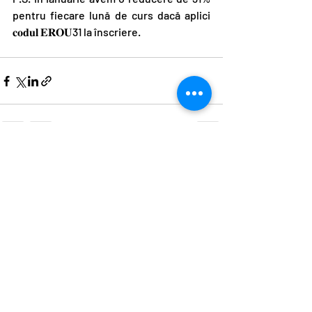
pentru fiecare lună de curs dacă aplici 
𝐜𝐨𝐝𝐮𝐥 𝐄𝐑𝐎𝐔31 la înscriere.
Postări recente
Afișează-le pe toate