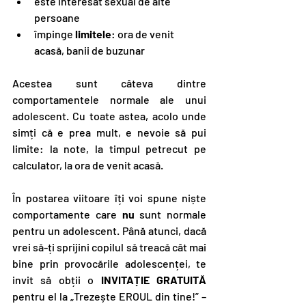
este interesat sexual de alte 
persoane
împinge
 limitele
: ora de venit 
acasă, banii de buzunar
Acestea sunt câteva dintre 
comportamentele normale ale unui 
adolescent. Cu toate astea, acolo unde 
simți că e prea mult, e nevoie să pui 
limite: la note, la timpul petrecut pe 
calculator, la ora de venit acasă.
În postarea viitoare îți voi spune niște 
comportamente care 
nu
 sunt normale 
pentru un adolescent. Până atunci, dacă 
vrei să-ți sprijini copilul să treacă cât mai 
bine prin provocările adolescenței, te 
invit să obții o 
INVITAȚIE GRATUITĂ 
pentru el la „Trezește EROUL din tine!” – 