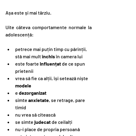
Așa este și mai târziu.
Uite câteva comportamente normale la 
adolescență:
petrece mai puțin timp cu părinții, 
stă mai mult
 închis
 în camera lui
este foarte 
influențat
 de ce spun 
prietenii
vrea să fie ca alții, își setează niște 
modele
e 
dezorganizat
simte
 anxietate
, se retrage, pare 
timid
nu vrea să citească
se simte 
judecat
 de ceilalți
nu-i place de propria persoană