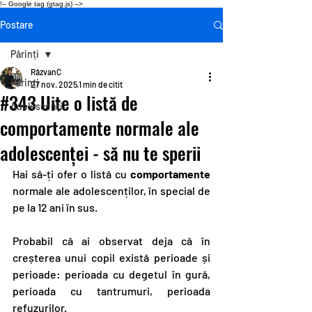
!-- Google tag (gtag.js) -->
Postare
Părinți
RăzvanC
Părinți
27 nov. 2025
1 min de citit
#343 Uite o listă de
Adolescenți
comportamente normale ale
adolescenței - să nu te sperii
Hai să-ți ofer o listă cu
 comportamente
normale ale adolescenților, în special de 
pe la 12 ani în sus. 
Probabil că ai observat deja că în 
creșterea unui copil există perioade și 
perioade: perioada cu degetul în gură, 
perioada cu tantrumuri, perioada 
refuzurilor. 