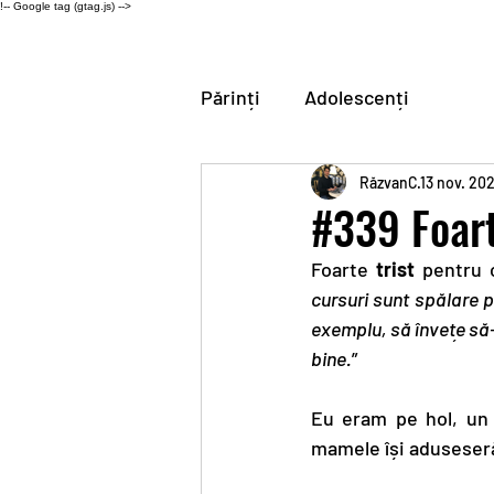
!-- Google tag (gtag.js) -->
Părinți
Adolescenți
RăzvanC
13 nov. 20
#339 Foart
Foarte 
trist
 pentru 
cursuri sunt spălare p
exemplu, să învețe să
bine.
”
Eu eram pe hol, un 
mamele își aduseseră 