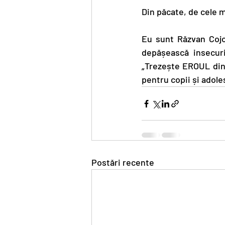
Din păcate, de cele ma
Eu sunt Răzvan Cojoc
depășească insecurit
„Trezește EROUL din t
pentru copii și adole
Postări recente