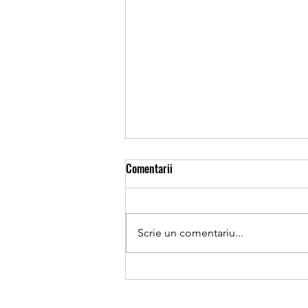
#411 Unde e limita dintre relaxare
Comentarii
și exces?
Unde e limita dintre relaxare și
exces? Cred că mulți părinți își
Scrie un comentariu...
pun întrebarea greșită. - „Cât timp
este prea mult?”. - „Câte ore are
voie să se joace?”. - „Cât ar trebui
să învețe?”. Dar limita nu