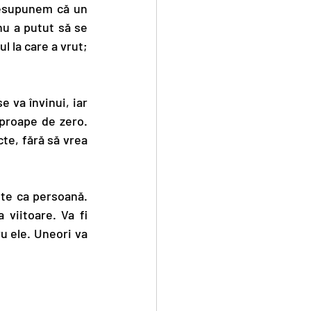
resupunem că un 
nu a putut să se 
l la care a vrut; 
se va învinui, iar 
aproape de zero. 
cte, fără să vrea 
ște ca persoană. 
viitoare. Va fi 
u ele. Uneori va 