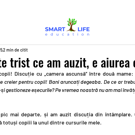
25
2 min de citit
e trist ce am auzit, e aiurea
copii! Discuție cu „camera ascunsă” între două mame: 
e creier pentru copii! Bani aruncați degeaba. De ce ar trebu
-și gestioneze eșecurile? Pe vremea noastră nu am mai învăța
pic mai departe, și am auzit discuția din întâmplare. 
totuși copiii la unul dintre cursurile mele.