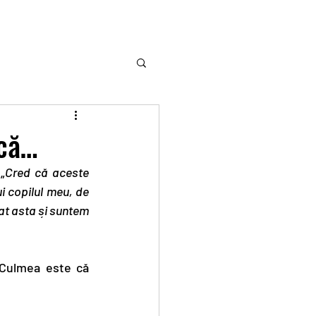
 că…
„
Cred că aceste 
i copilul meu, de 
t asta și suntem 
Culmea este că 