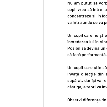
Nu am putut să vorbe
copil vrea să intre l
concentreze și, în loc
va intra unde se va p
Un copil care nu ști
încrederea lui în sin
Posibil să devină un c
să facă performanță, 
Un copil care știe s
Învață o lecție din 
supărat, dar își va r
câștiga, alteori va în
Observi diferența de