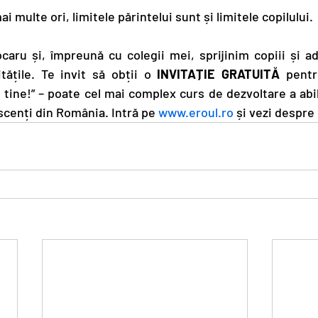
i multe ori, limitele părintelui sunt și limitele copilului.
aru și, împreună cu colegii mei, sprijinim copiii și ado
ățile. Te invit să obții o 
INVITAȚIE GRATUITĂ
 pentr
ine!” – poate cel mai complex curs de dezvoltare a abili
scenți din România. Intră pe 
www.eroul.ro
 și vezi despre