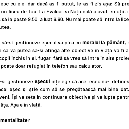
sc cu ele, dar dacă aș fi putut, le-aș fi zis așa: Să p
a un liceu de top. La Evaluarea Națională a avut emoții, 
 să ia peste 9,50, a luat 8,80. Nu mai poate să intre la liceu
utea.
e să-și gestioneze eșecul va pica cu 
moralul la pământ
, 
e că va putea să-și atingă alte obiective în viață va fi 
opil închis în el, fugar, fără să vrea să intre în alte proie
poate doar refugiat în telefon sau calculator.
ă-și gestioneze 
eșecul
 înțelege că acel eșec nu-l define
acel eșec și știe cum să se pregătească mai bine data 
eveni. Își va seta în continuare obiective și va lupta pentr
văța. Așa e în viață.
 mentalitate
?