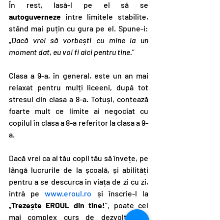
În rest, lasă-l pe el să se 
autoguverneze
 între limitele stabilite, 
stând mai puțin cu gura pe el. Spune-i: 
„
Dacă vrei să vorbești cu mine la un 
moment dat, eu voi fi aici pentru tine.
”
Clasa a 9-a, în general, este un an mai 
relaxat pentru mulți liceeni, după tot 
stresul din clasa a 8-a. Totuși, contează 
foarte mult ce limite ai negociat cu 
copilul în clasa a 8-a referitor la clasa a 9-
a.
Dacă vrei ca al tău copil tău să învețe, pe 
lângă lucrurile de la școală, și abilități 
pentru a se descurca în viața de zi cu zi, 
intră pe 
www.eroul.ro
 și înscrie-l la 
„
Trezește EROUL din tine!
”, poate cel 
mai complex curs de dezvoltare a 