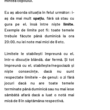
mintea copilului.
Eu aș aborda situația în felul următor: i-
aș da mai mult 
spațiu
, fără să stau cu 
gura pe el, însă între niște 
limite
. 
Exemple de limite pot fi: toate temele 
trebuie făcute până duminică la ora 
20:00, nu iei note mai mici de 8 etc.
Limitele le stabilești împreună cu el, 
într-o discuție blândă, dar fermă. Și tot 
împreună cu el, stabilește/negociază și 
niște consecințe, dacă nu sunt 
respectate limitele – de genul: o zi fără 
jocuri dacă nu are toate temele 
terminate până duminică sau nu mai iese 
sâmbătă afară dacă a luat o notă mai 
mică de 8 în săptămâna respectivă.