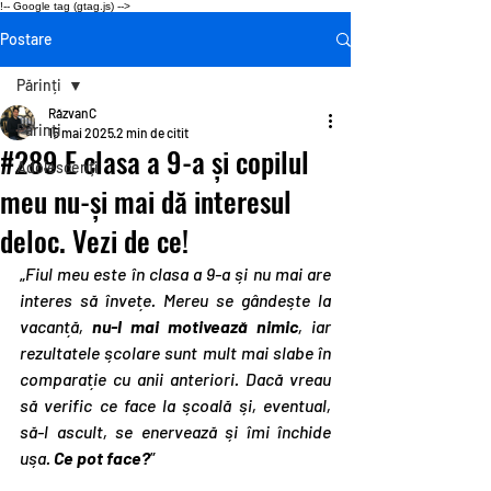
!-- Google tag (gtag.js) -->
Postare
Părinți
RăzvanC
Părinți
15 mai 2025
2 min de citit
#289 E clasa a 9-a și copilul
Adolescenți
meu nu-și mai dă interesul
deloc. Vezi de ce!
„
Fiul meu este în clasa a 9-a și nu mai are 
interes să învețe. Mereu se gândește la 
vacanță, 
nu-l mai motivează nimic
, iar 
rezultatele școlare sunt mult mai slabe în 
comparație cu anii anteriori. Dacă vreau 
să verific ce face la școală și, eventual, 
să-l ascult, se enervează și îmi închide 
ușa. 
Ce pot face?
”