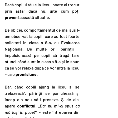
Dacă copilul tău e la liceu, poate ai trecut 
prin asta; dacă nu, uite cum poți 
preveni
 această situație.
De obicei, comportamentul de mai sus l-
am observat la copiii care au fost foarte 
solicitați în clasa a 8-a, cu Evaluarea 
Națională. De multe ori, părinții îi 
impulsionează pe copii să tragă tare 
atunci când sunt în clasa a 8-a și le spun 
că se vor relaxa după ce vor intra la liceu 
– ca o 
promisiune
.
Dar, când copiii ajung la liceu și se 
„relaxează”, părinții se panichează și 
încep din nou să-i preseze. Și de aici 
apare 
conflictul
: „
Dar nu mi-ai spus că 
mă lași în pace?
” – este întrebarea din 