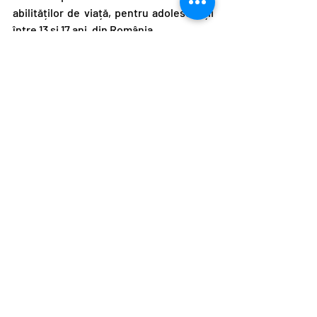
abilităților de viață, pentru adolescenții 
între 13 și 17 ani, din România.
Postări recente
Afișează-le pe toate