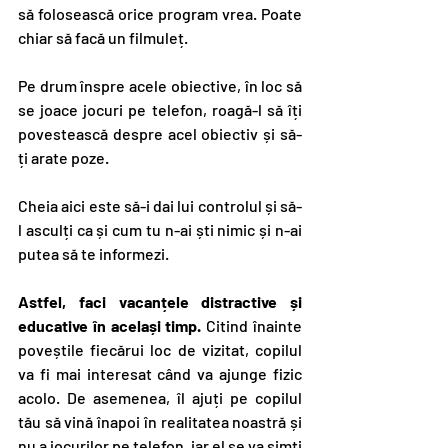
să folosească orice program vrea. Poate 
chiar să facă un filmuleț.
Pe drum înspre acele obiective, în loc să 
se joace jocuri pe telefon, roagă-l să îți 
povestească despre acel obiectiv și să-
ți arate poze.
Cheia aici este să-i dai lui controlul și să-
l asculți ca și cum tu n-ai ști nimic și n-ai 
putea să te informezi.
Astfel, faci vacanțele distractive și 
educative în același timp.
 Citind înainte 
poveștile fiecărui loc de vizitat, copilul 
va fi mai interesat când va ajunge fizic 
acolo. De asemenea, îl ajuți pe copilul 
tău să vină înapoi în realitatea noastră și 
nu a jocurilor pe telefon, iar el se va simți 