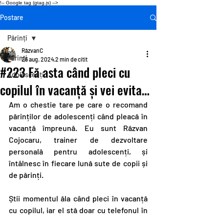
!-- Google tag (gtag.js) -->
Postare
Părinți
RăzvanC
Părinți
26 aug. 2024
2 min de citit
#223 Fă asta când pleci cu
Adolescenți
copilul în vacanță și vei evita…
Am o chestie tare pe care o recomand 
părinților de adolescenți când pleacă în 
vacanță împreună. Eu sunt Răzvan 
Cojocaru, trainer de dezvoltare 
personală pentru adolescenți, și 
întâlnesc în fiecare lună sute de copii și 
de părinți.
Știi momentul ăla când pleci în vacanță 
cu copilul, iar el stă doar cu telefonul în 