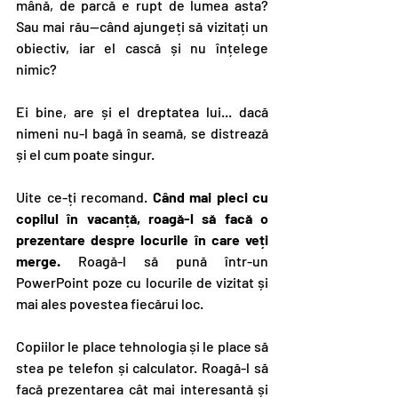
mână, de parcă e rupt de lumea asta? 
Sau mai rău—când ajungeți să vizitați un 
obiectiv, iar el cască și nu înțelege 
nimic?
Ei bine, are și el dreptatea lui... dacă 
nimeni nu-l bagă în seamă, se distrează 
și el cum poate singur.
Uite ce-ți recomand. 
Când mai pleci cu 
copilul în vacanță, roagă-l să facă o 
prezentare despre locurile în care veți 
merge. 
Roagă-l să pună într-un 
PowerPoint poze cu locurile de vizitat și 
mai ales povestea fiecărui loc.
Copiilor le place tehnologia și le place să 
stea pe telefon și calculator. Roagă-l să 
facă prezentarea cât mai interesantă și 