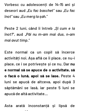
Vorbesc cu adolescenți de 14-15 ani și 
deseori aud 
„Eu fac baschet”
 sau
 „Eu fac 
înot”
 sau 
„Eu merg la șah.”
Peste 2 luni, când îi întreb 
„Și cum e la 
înot?
”, aud 
„Păi nu m-am mai dus, n-am 
mai avut timp.”
Este normal ca un copil să încerce 
activități noi. Așa află ce îi place, ce nu-i 
place, ce i se potrivește și ce nu. Dar 
nu 
e normal să se apuce de o activitate, să 
o facă o lună, apoi să se lase. 
Peste 4 
luni se apucă de altceva, apoi după 3 
săptămâni se lasă, iar peste 5 luni se 
apucă de altă activitate…
Asta arată inconstanță și lipsă de 