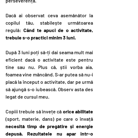
perseverență.
Dacă ai observat ceva asemănător la 
copilul tău, stabilește următoarea 
regulă: 
Când te apuci de o activitate, 
trebuie s-o practici minim 3 luni.
După 3 luni poți să-ți dai seama mult mai 
eficient dacă o activitate este pentru 
tine sau nu. Plus că, știi vorba aia, 
foamea vine mâncând. S-ar putea să nu-i 
placă la început o activitate, dar pe urmă 
să ajungă s-o iubească. Observ asta des 
legat de cursul meu.
Copiii trebuie să învețe că 
orice abilitate
(sport, materie, dans) pe care o învață 
necesită timp de pregătire și energie 
depusă. Rezultatele nu apar într-o 