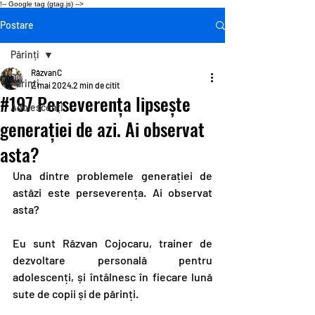
!-- Google tag (gtag.js) -->
Postare
Părinți
RăzvanC
Părinți
2 mai 2024
2 min de citit
#197 Perseverența lipsește
Adolescenți
generației de azi. Ai observat
asta?
Una dintre problemele generației de 
astăzi este perseverența. Ai observat 
asta?
Eu sunt Răzvan Cojocaru, trainer de 
dezvoltare personală pentru 
adolescenți, și întâlnesc în fiecare lună 
sute de copii și de părinți.