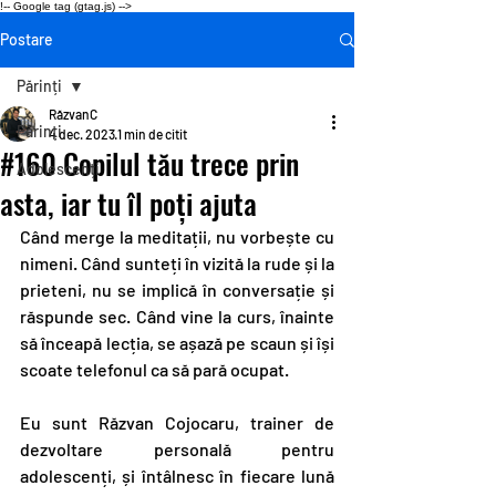
!-- Google tag (gtag.js) -->
Postare
Părinți
RăzvanC
Părinți
4 dec. 2023
1 min de citit
#160 Copilul tău trece prin
Adolescenți
asta, iar tu îl poți ajuta
Când merge la meditații, nu vorbește cu 
nimeni. Când sunteți în vizită la rude și la 
prieteni, nu se implică în conversație și 
răspunde sec. Când vine la curs, înainte 
să înceapă lecția, se așază pe scaun și își 
scoate telefonul ca să pară ocupat.
Eu sunt Răzvan Cojocaru, trainer de 
dezvoltare personală pentru 
adolescenți, și întâlnesc în fiecare lună 