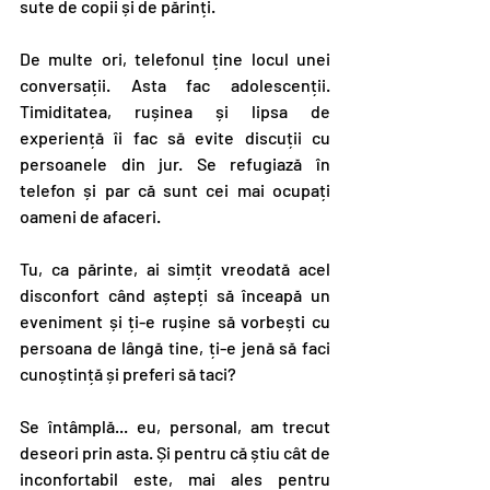
sute de copii și de părinți.
De multe ori, telefonul ține locul unei 
conversații. Asta fac adolescenții. 
Timiditatea, rușinea și lipsa de 
experiență îi fac să evite discuții cu 
persoanele din jur. Se refugiază în 
telefon și par că sunt cei mai ocupați 
oameni de afaceri.
Tu, ca părinte, ai simțit vreodată acel 
disconfort când aștepți să înceapă un 
eveniment și ți-e rușine să vorbești cu 
persoana de lângă tine, ți-e jenă să faci 
cunoștință și preferi să taci?
Se întâmplă... eu, personal, am trecut 
deseori prin asta. Și pentru că știu cât de 
inconfortabil este, mai ales pentru 