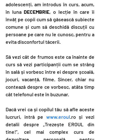
adolescenți, am introdus în curs, acum, 
în luna 
DECEMBRIE
, o lecție în care îi 
învăț pe copii cum să găsească subiecte 
comune și cum să deschidă discuții cu 
persoane pe care nu le cunosc, pentru a 
evita disconfortul tăcerii.
Să vezi cât de frumos este ca înainte de 
curs să vezi participanții cum se strâng 
în sală și vorbesc între ei despre școală, 
jocuri, vacanță, filme. Sincer, chiar nu 
contează despre ce vorbesc, atâta timp 
cât telefonul este în buzunar.
Dacă vrei ca și copilul tău să afle aceste 
lucruri, intră pe
 www.eroul
.ro și vezi 
detalii despre „Trezește EROUL din 
tine!”, cel mai complex curs de 
dezvoltare personală pentru 