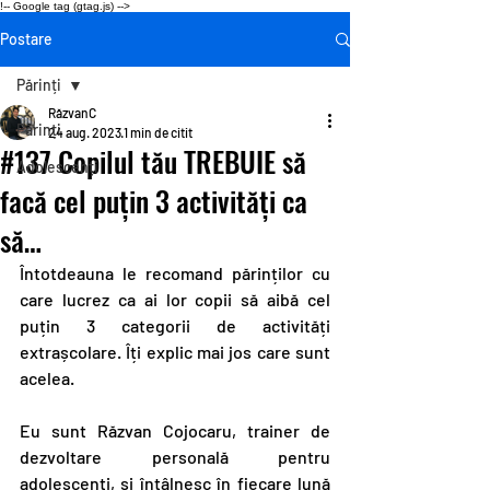
!-- Google tag (gtag.js) -->
Postare
Părinți
RăzvanC
Părinți
24 aug. 2023
1 min de citit
#137 Copilul tău TREBUIE să
Adolescenți
facă cel puțin 3 activități ca
să…
Întotdeauna le recomand părinților cu 
care lucrez ca ai lor copii să aibă cel 
puțin 3 categorii de activități 
extrașcolare. Îți explic mai jos care sunt 
acelea.
Eu sunt Răzvan Cojocaru, trainer de 
dezvoltare personală pentru 
adolescenți, și întâlnesc în fiecare lună 