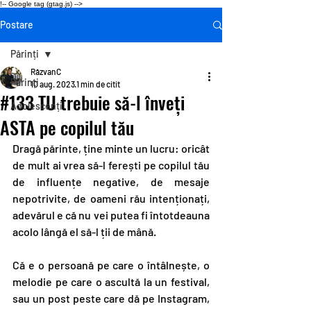
!-- Google tag (gtag.js) -->
Postare
Părinți
RăzvanC
Părinți
10 aug. 2023
1 min de citit
#133 TU trebuie să-l înveți
Adolescenți
ASTA pe copilul tău
Dragă părinte, ține minte un lucru: oricât 
de mult ai vrea să-l ferești pe copilul tău 
de influențe negative, de mesaje 
nepotrivite, de oameni rău intenționați, 
adevărul e că nu vei putea fi întotdeauna 
acolo lângă el să-l ții de mână.
Că e o persoană pe care o întâlnește, o 
melodie pe care o ascultă la un festival, 
sau un post peste care dă pe Instagram, 